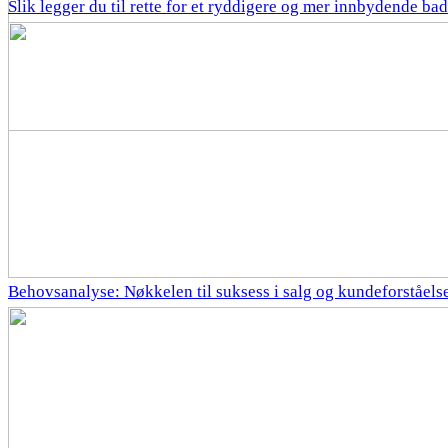
Slik legger du til rette for et ryddigere og mer innbydende bad
Behovsanalyse: Nøkkelen til suksess i salg og kundeforståels