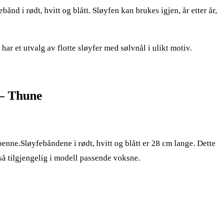
ånd i rødt, hvitt og blått. Sløyfen kan brukes igjen, år etter år,
 har et utvalg av flotte sløyfer med sølvnål i ulikt motiv.
 – Thune
penne.Sløyfebåndene i rødt, hvitt og blått er 28 cm lange. Dette 
gså tilgjengelig i modell passende voksne.