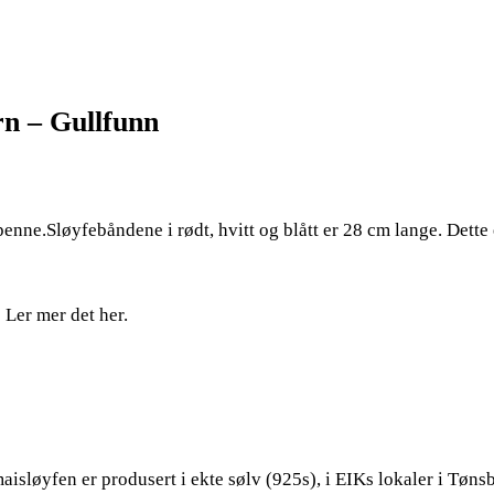
arn – Gullfunn
penne.Sløyfebåndene i rødt, hvitt og blått er 28 cm lange. Dette 
 Ler mer det her.
isløyfen er produsert i ekte sølv (925s), i EIKs lokaler i Tøns