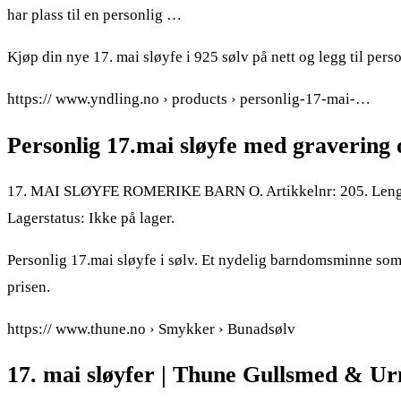
har plass til en personlig …
Kjøp din nye 17. mai sløyfe i 925 sølv på nett og legg til pers
https:// www.yndling.no › products › personlig-17-mai-…
Personlig 17.mai sløyfe med gravering
17. MAI SLØYFE ROMERIKE BARN O. Artikkelnr: 205. Lengde:
Lagerstatus: Ikke på lager.
Personlig 17.mai sløyfe i sølv. Et nydelig barndomsminne som 
prisen.
https:// www.thune.no › Smykker › Bunadsølv
17. mai sløyfer | Thune Gullsmed & U