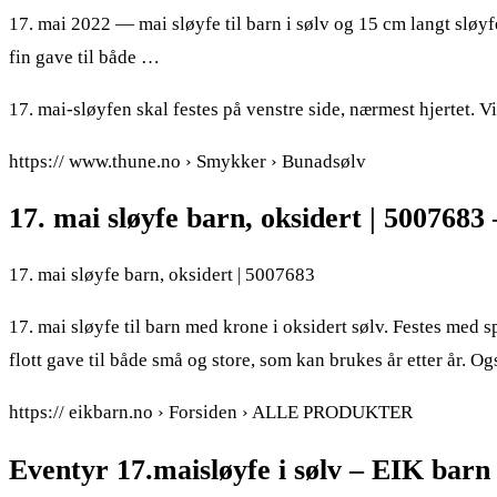
17. mai 2022 — mai sløyfe til barn i sølv og 15 cm langt sløyfeb
fin gave til både …
17. mai-sløyfen skal festes på venstre side, nærmest hjertet. Vi
https:// www.thune.no › Smykker › Bunadsølv
17. mai sløyfe barn, oksidert | 5007683
17. mai sløyfe barn, oksidert | 5007683
17. mai sløyfe til barn med krone i oksidert sølv. Festes med s
flott gave til både små og store, som kan brukes år etter år. O
https:// eikbarn.no › Forsiden › ALLE PRODUKTER
Eventyr 17.maisløyfe i sølv – EIK barn