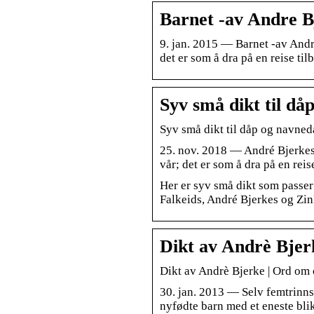
Barnet -av Andre Bj
9. jan. 2015 — Barnet -av Andr
det er som å dra på en reise ti
Syv små dikt til då
Syv små dikt til dåp og navned
25. nov. 2018 — André Bjerkes 
vår; det er som å dra på en reis
Her er syv små dikt som passer
Falkeids, André Bjerkes og Zi
Dikt av Andrè Bjer
Dikt av Andrè Bjerke | Ord om 
30. jan. 2013 — Selv femtrinns-
nyfødte barn med et eneste blik