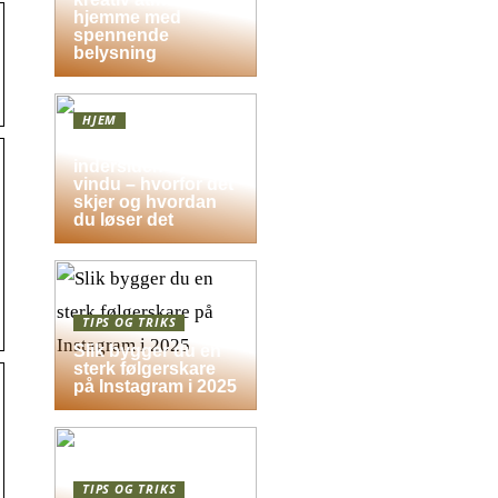
hjemme med
spennende
belysning
HJEM
Dugg på
indersiden av
vindu – hvorfor det
skjer og hvordan
du løser det
TIPS OG TRIKS
Slik bygger du en
sterk følgerskare
på Instagram i 2025
TIPS OG TRIKS