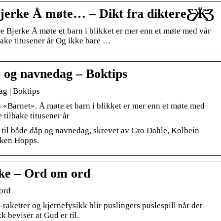
erke Å møte… – Dikt fra diktereƸ̵̡Ӝ̵̨̄Ʒ
e Bjerke Å møte et barn i blikket er mer enn et møte med vår
lbake titusener år Og ikke bare …
p og navnedag – Boktips
ag | Boktips
«Barnet». Å møte et barn i blikket er mer enn et møte med
e tilbake titusener år
 til både dåp og navnedag, skrevet av Gro Dahle, Kolbein
nken Hopps.
ke – Ord om ord
ord
raketter og kjernefysikk blir puslingers puslespill når det
k beviser at Gud er til.