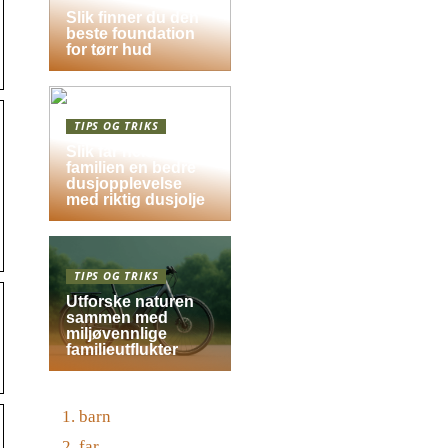
Slik finner du den
beste foundation
for tørr hud
TIPS OG TRIKS
Slik får hele
familien en bedre
dusjopplevelse
med riktig dusjolje
TIPS OG TRIKS
Utforske naturen
sammen med
miljøvennlige
familieutflukter
barn
far