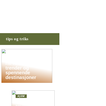
tips og triks
Planlegg din
drømmesommerfe
rie for 2025: Nye
trender og
spennende
destinasjoner
HJEM
Skap en leken og
kreativ atmosfære