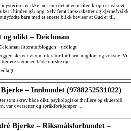
e mysterium er ikke mer enn det at en ørliten kropp er våknet
 luker i himlen går opp. Selv femtrinns-raketter og kjernefysikk
et nyfødte barn med et eneste blikk beviser at Gud er til.
t og ulikt – Deichman
 Deichman litteraturbloggen – nedlagt
loggen skriver vi om litteratur for barn, ungdom og voksne. Vi
 litterære stemmer, både norske og …
nedlagt
Bjerke – Innbundet (9788252531022)
tter som skrev både dikt, psykologiske thrillere og skuespill.
rn, var oversetter og språkforkjemper …
ré Bjerke – Riksmålsforbundet –