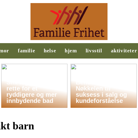
mor
familie
helse
hjem
livsstil
aktiviteter
Slik legger du til
Behovsanalyse:
rette for et
Nøkkelen til
ryddigere og mer
suksess i salg og
innbydende bad
kundeforståelse
ikt barn