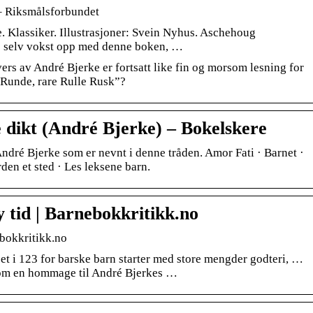
– Riksmålsforbundet
e. Klassiker. Illustrasjoner: Svein Nyhus. Aschehoug
e selv vokst opp med denne boken, …
rs av André Bjerke er fortsatt like fin og morsom lesning for
“Runde, rare Rulle Rusk”?
dikt (André Bjerke) – Bokelskere
André Bjerke som er nevnt i denne tråden. Amor Fati · Barnet ·
rden et sted · Les leksene barn.
 tid | Barnebokkritikk.no
ebokkritikk.no
set i 123 for barske barn starter med store mengder godteri, …
som en hommage til André Bjerkes …