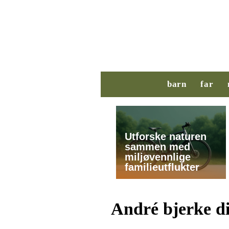
barn
far
Utforske naturen
sammen med
miljøvennlige
familieutflukter
André bjerke d