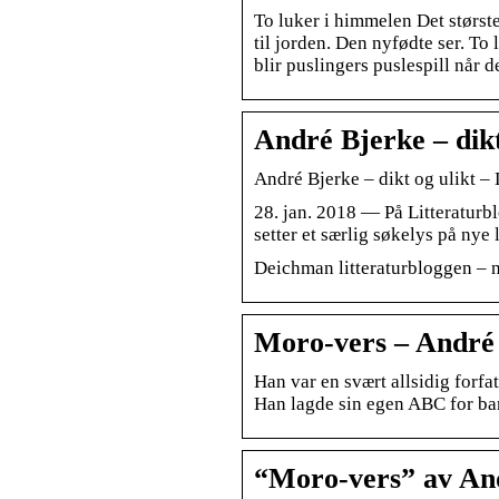
To luker i himmelen Det størst
til jorden. Den nyfødte ser. To
blir puslingers puslespill når d
André Bjerke – dik
André Bjerke – dikt og ulikt –
28. jan. 2018 — På Litteraturb
setter et særlig søkelys på nye
Deichman litteraturbloggen – 
Moro-vers – André 
Han var en svært allsidig forfa
Han lagde sin egen ABC for ba
“Moro-vers” av And