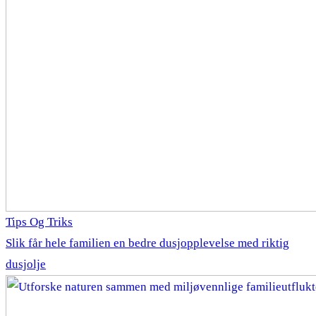
Tips Og Triks
Slik får hele familien en bedre dusjopplevelse med riktig
dusjolje