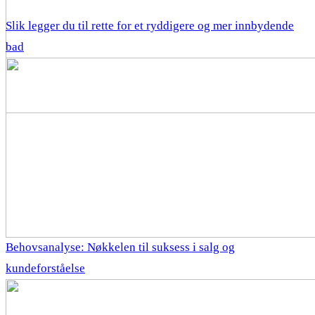
Slik legger du til rette for et ryddigere og mer innbydende
bad
Behovsanalyse: Nøkkelen til suksess i salg og
kundeforståelse