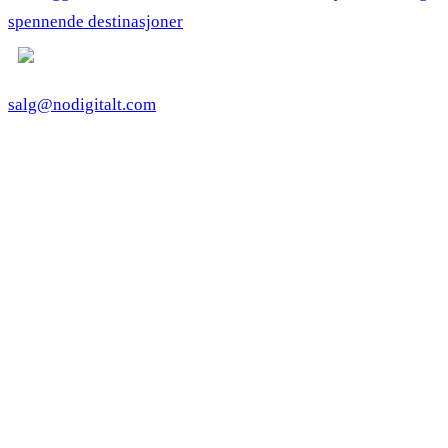
spennende destinasjoner
salg@nodigitalt.com