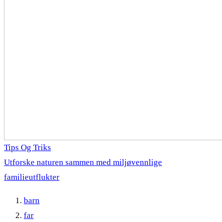
Tips Og Triks
Utforske naturen sammen med miljøvennlige
familieutflukter
barn
far