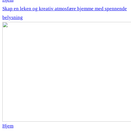
Skap en leken og kreativ atmosfære hjemme med spennende
belysning
Hjem