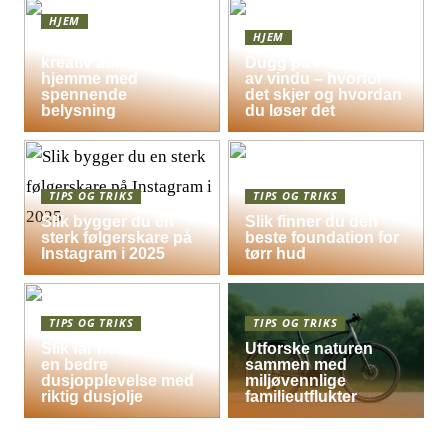
HJEM
HJEM
Skap en leken og
kreativ atmosfære
Dugg på indersiden
hjemme med
av vindu – hvorfor
spennende
det skjer og hvordan
belysning
du løser det
TIPS OG TRIKS
TIPS OG TRIKS
Slik bygger du en
Slik finner du den
sterk følgerskare på
beste foundation for
Instagram i 2025
tørr hud
TIPS OG TRIKS
TIPS OG TRIKS
Slik får hele familien
Utforske naturen
en bedre
sammen med
dusjopplevelse med
miljøvennlige
riktig dusjolje
familieutflukter