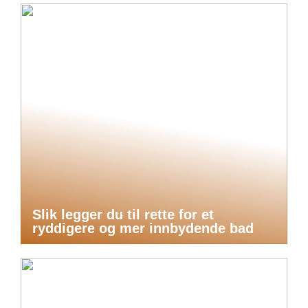
Slik legger du til rette for et
ryddigere og mer innbydende bad