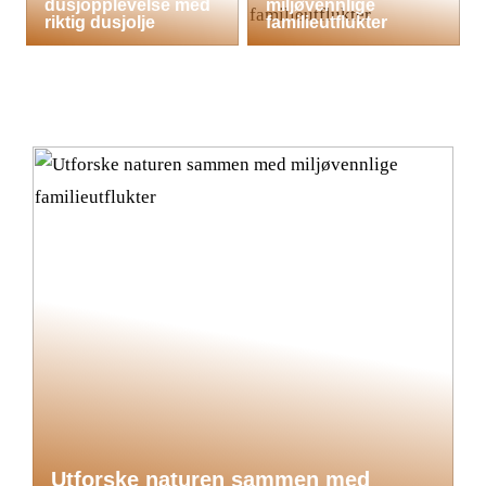
dusjopplevelse med
miljøvennlige
riktig dusjolje
familieutflukter
Utforske naturen sammen med