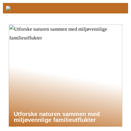
Utforske naturen sammen med
miljøvennlige familieutflukter