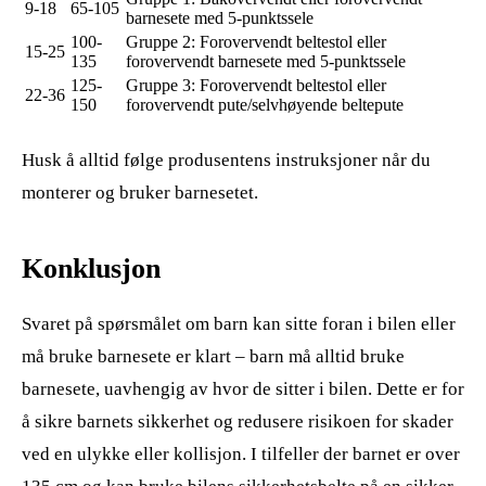
9-18
65-105
barnesete med 5-punktssele
100-
Gruppe 2: Forovervendt beltestol eller
15-25
135
forovervendt barnesete med 5-punktssele
125-
Gruppe 3: Forovervendt beltestol eller
22-36
150
forovervendt pute/selvhøyende beltepute
Husk å alltid følge produsentens instruksjoner når du
monterer og bruker barnesetet.
Konklusjon
Svaret på spørsmålet om barn kan sitte foran i bilen eller
må bruke barnesete er klart – barn må alltid bruke
barnesete, uavhengig av hvor de sitter i bilen. Dette er for
å sikre barnets sikkerhet og redusere risikoen for skader
ved en ulykke eller kollisjon. I tilfeller der barnet er over