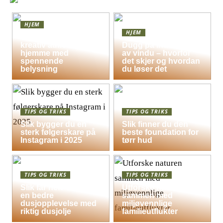
HJEM
HJEM
Skap en leken og
kreativ atmosfære
Dugg på indersiden
hjemme med
av vindu – hvorfor
spennende
det skjer og hvordan
belysning
du løser det
TIPS OG TRIKS
TIPS OG TRIKS
Slik bygger du en
Slik finner du den
sterk følgerskare på
beste foundation for
Instagram i 2025
tørr hud
TIPS OG TRIKS
TIPS OG TRIKS
Slik får hele familien
Utforske naturen
en bedre
sammen med
dusjopplevelse med
miljøvennlige
riktig dusjolje
familieutflukter