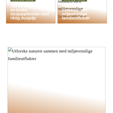
Slik får hele familien
Utforske naturen
en bedre
sammen med
dusjopplevelse med
miljøvennlige
riktig dusjolje
familieutflukter