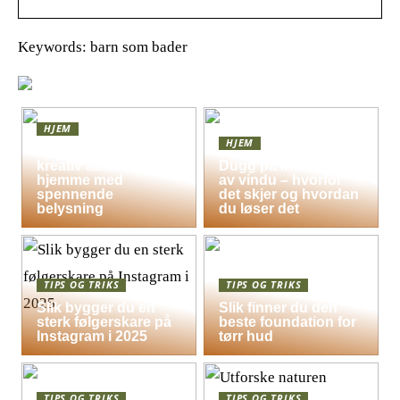
Keywords: barn som bader
HJEM
HJEM
Skap en leken og
kreativ atmosfære
Dugg på indersiden
hjemme med
av vindu – hvorfor
spennende
det skjer og hvordan
belysning
du løser det
TIPS OG TRIKS
TIPS OG TRIKS
Slik bygger du en
Slik finner du den
sterk følgerskare på
beste foundation for
Instagram i 2025
tørr hud
TIPS OG TRIKS
TIPS OG TRIKS