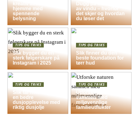
kreativ atmosfære
Dugg på indersiden
hjemme med
av vindu – hvorfor
spennende
det skjer og hvordan
belysning
du løser det
TIPS OG TRIKS
TIPS OG TRIKS
Slik bygger du en
Slik finner du den
sterk følgerskare på
beste foundation for
Instagram i 2025
tørr hud
TIPS OG TRIKS
TIPS OG TRIKS
Slik får hele familien
Utforske naturen
en bedre
sammen med
dusjopplevelse med
miljøvennlige
riktig dusjolje
familieutflukter