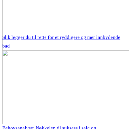
Slik legger du til rette for et ryddigere og mer innbydende
bad
Behovsanalyse: Nøkkelen til suksess i salg og