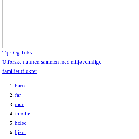
Tips Og Triks
Utforske naturen sammen med miljøvennlige
familieutflukter
barn
far
mor
familie
helse
hjem