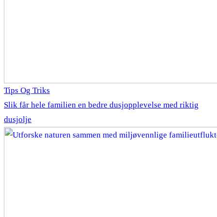
Tips Og Triks
Slik får hele familien en bedre dusjopplevelse med riktig
dusjolje