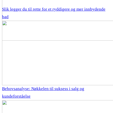
Slik legger du til rette for et ryddigere og mer innbydende
bad
Behovsanalyse: Nøkkelen til suksess i salg og
kundeforståelse