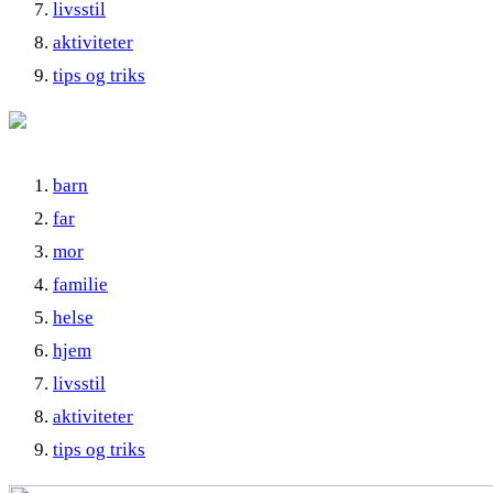
livsstil
aktiviteter
tips og triks
barn
far
mor
familie
helse
hjem
livsstil
aktiviteter
tips og triks