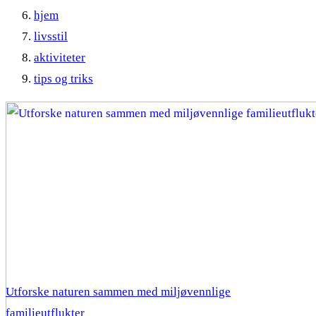
hjem
livsstil
aktiviteter
tips og triks
Utforske naturen sammen med miljøvennlige
familieutflukter