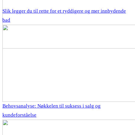
Slik legger du til rette for et ryddigere og mer innbydende
bad
Behovsanalyse: Nøkkelen til suksess i salg og
kundeforståelse