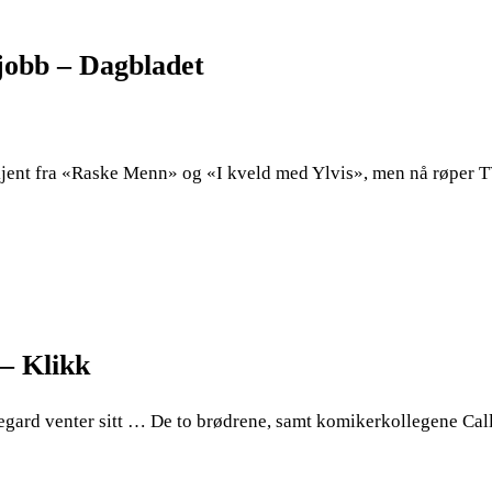
 jobb – Dagbladet
kjent fra «Raske Menn» og «I kveld med Ylvis», men nå røper T
 – Klikk
Vegard venter sitt … De to brødrene, samt komikerkollegene Cal