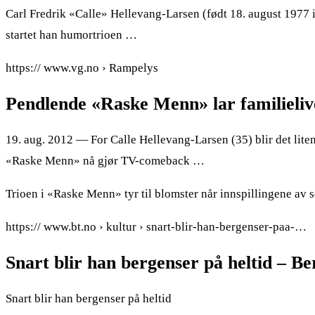
Carl Fredrik «Calle» Hellevang-Larsen (født 18. august 1977 
startet han humortrioen …
https:// www.vg.no › Rampelys
Pendlende «Raske Menn» lar familieli
19. aug. 2012 — For Calle Hellevang-Larsen (35) blir det lit
«Raske Menn» nå gjør TV-comeback …
Trioen i «Raske Menn» tyr til blomster når innspillingene av se
https:// www.bt.no › kultur › snart-blir-han-bergenser-paa-…
Snart blir han bergenser på heltid – B
Snart blir han bergenser på heltid