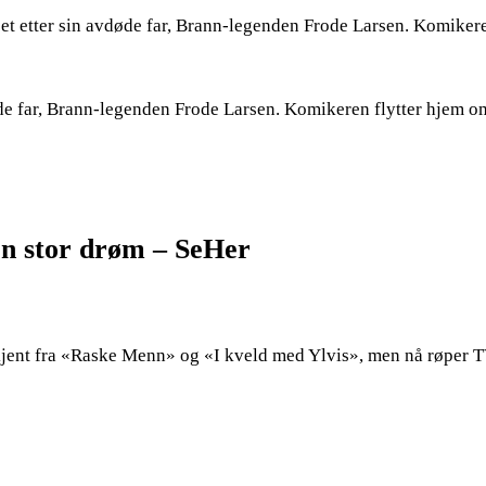
t etter sin avdøde far, Brann-legenden Frode Larsen. Komikere
de far, Brann-legenden Frode Larsen. Komikeren flytter hjem 
En stor drøm – SeHer
kjent fra «Raske Menn» og «I kveld med Ylvis», men nå røper T