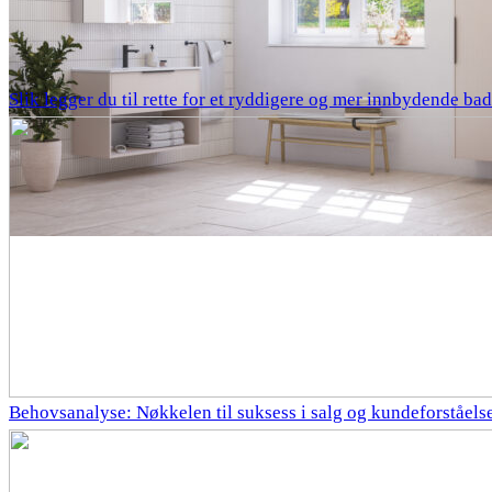
Slik legger du til rette for et ryddigere og mer innbydende bad
Behovsanalyse: Nøkkelen til suksess i salg og kundeforståels