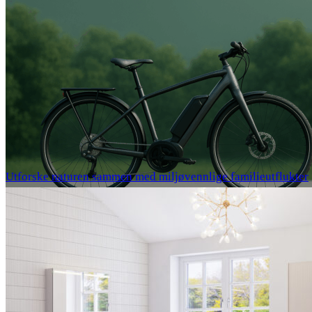
Utforske naturen sammen med miljøvennlige familieutflukter