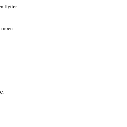
n flytter
om noen
V-