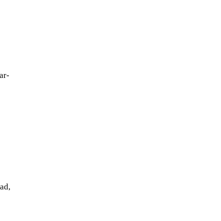
ar-
tad,