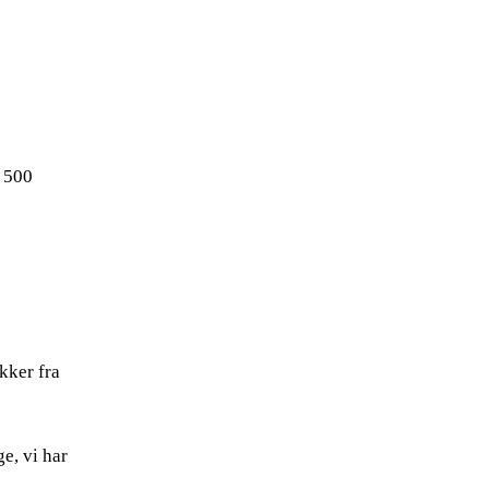
r 500
kker fra
e, vi har