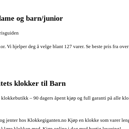
 dame og barn/junior
Prisguiden
r. Vi hjelper deg å velge blant 127 varer. Se beste pris fra ove
tets klokker til Barn
klokkebutikk – 90 dagers åpent kjøp og full garanti på alle klo
 og jenter hos Klokkegiganten.no Kjøp en klokke som varer leng
l å lære klokken med. Kjøp online i dag med hurtig levering!