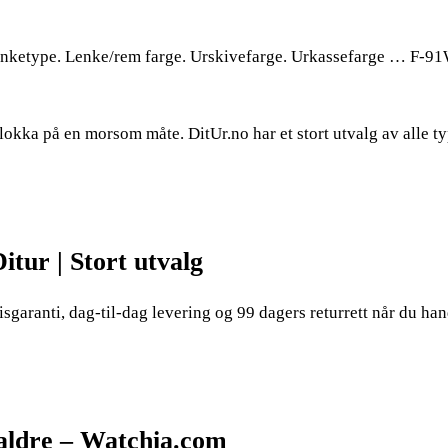
 Lenketype. Lenke/rem farge. Urskivefarge. Urkassefarge … F-
klokka på en morsom måte. DitUr.no har et stort utvalg av alle t
itur | Stort utvalg
isgaranti, dag-til-dag levering og 99 dagers returrett når du ha
e aldre – Watchia.com