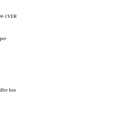
91W-1YER
yper
ndler hos