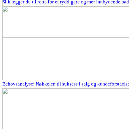
Slik legger du til rette for et ryddigere og mer innbydende bad
Behovsanalyse: Nøkkelen til suksess i salg og kundeforståels