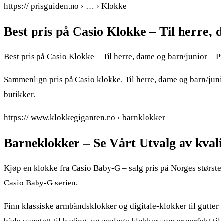
https:// prisguiden.no › … › Klokke
Best pris på Casio Klokke – Til herre,
Best pris på Casio Klokke – Til herre, dame og barn/junior – 
Sammenlign pris på Casio klokke. Til herre, dame og barn/junio
butikker.
https:// www.klokkegiganten.no › barnklokker
Barneklokker – Se Vårt Utvalg av kvali
Kjøp en klokke fra Casio Baby-G – salg pris på Norges største 
Casio Baby-G serien.
Finn klassiske armbåndsklokker og digitale-klokker til gutter
både vanntett til bading, og analoge klokker som er perfekt ti