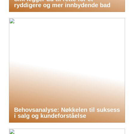
ryddigere og mer innbydende bad
Behovsanalyse: Nøkkelen til suksess
i salg og kundeforståelse