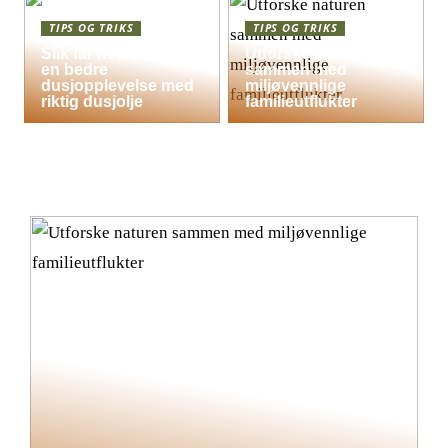
TIPS OG TRIKS
TIPS OG TRIKS
Slik får hele familien
Utforske naturen
en bedre
sammen med
dusjopplevelse med
miljøvennlige
riktig dusjolje
familieutflukter