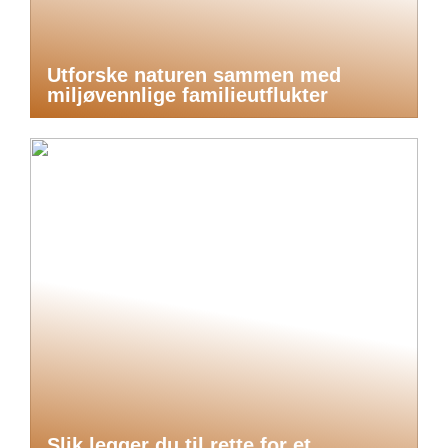
Utforske naturen sammen med
miljøvennlige familieutflukter
Slik legger du til rette for et