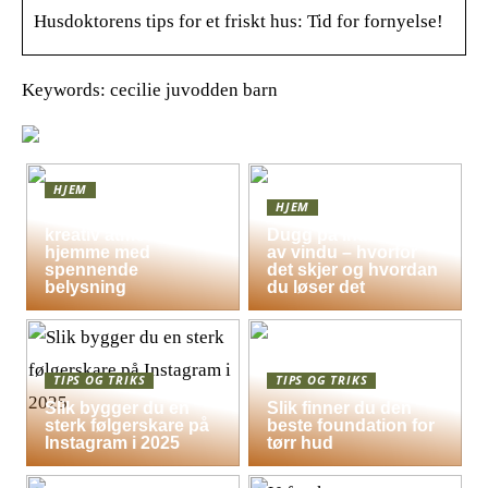
Husdoktorens tips for et friskt hus: Tid for fornyelse!
Keywords: cecilie juvodden barn
HJEM
HJEM
Skap en leken og
kreativ atmosfære
Dugg på indersiden
hjemme med
av vindu – hvorfor
spennende
det skjer og hvordan
belysning
du løser det
TIPS OG TRIKS
TIPS OG TRIKS
Slik bygger du en
Slik finner du den
sterk følgerskare på
beste foundation for
Instagram i 2025
tørr hud