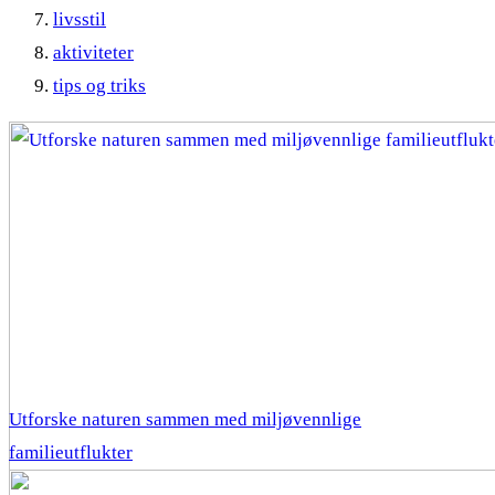
livsstil
aktiviteter
tips og triks
Utforske naturen sammen med miljøvennlige
familieutflukter