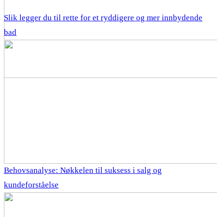
Slik legger du til rette for et ryddigere og mer innbydende
bad
Behovsanalyse: Nøkkelen til suksess i salg og
kundeforståelse