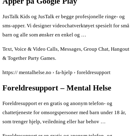
Apper på Google Play
JusTalk Kids og JusTalk er begge profesjonelle ringe- og
sms-apper. Vi designer videochatverktøyet spesielt for små
barn og alle som ønsker en enkel og …
Text, Voice & Video Calls, Messages, Group Chat, Hangout
& Together Party Games.
https:// mentalhelse.no › fa-hjelp › foreldresupport
Foreldresupport – Mental Helse
Foreldresupport er en gratis og anonym telefon- og
chattetjeneste for omsorgspersoner med barn under 18 år,
som trenger hjelp, veiledning eller har behov …
Foreldresupport er en gratis og anonym telefon- og