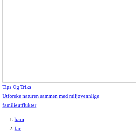
Tips Og Triks
Utforske naturen sammen med miljøvennlige
familieutflukter
barn
far