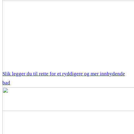
Slik legger du til rette for et ryddigere og mer innbydende
bad