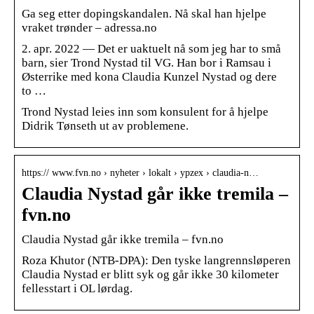
Ga seg etter dopingskandalen. Nå skal han hjelpe
vraket trønder – adressa.no
2. apr. 2022 — Det er uaktuelt nå som jeg har to små
barn, sier Trond Nystad til VG. Han bor i Ramsau i
Østerrike med kona Claudia Kunzel Nystad og dere
to …
Trond Nystad leies inn som konsulent for å hjelpe
Didrik Tønseth ut av problemene.
https:// www.fvn.no › nyheter › lokalt › ypzex › claudia-n…
Claudia Nystad går ikke tremila –
fvn.no
Claudia Nystad går ikke tremila – fvn.no
Roza Khutor (NTB-DPA): Den tyske langrennsløperen
Claudia Nystad er blitt syk og går ikke 30 kilometer
fellesstart i OL lørdag.