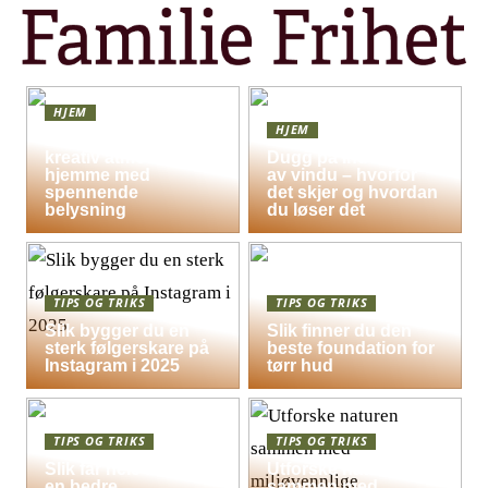
HJEM
HJEM
Skap en leken og
kreativ atmosfære
Dugg på indersiden
hjemme med
av vindu – hvorfor
spennende
det skjer og hvordan
belysning
du løser det
TIPS OG TRIKS
TIPS OG TRIKS
Slik bygger du en
Slik finner du den
sterk følgerskare på
beste foundation for
Instagram i 2025
tørr hud
TIPS OG TRIKS
TIPS OG TRIKS
Slik får hele familien
Utforske naturen
en bedre
sammen med