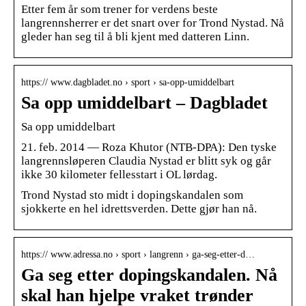
Etter fem år som trener for verdens beste
langrennsherrer er det snart over for Trond Nystad. Nå
gleder han seg til å bli kjent med datteren Linn.
https:// www.dagbladet.no › sport › sa-opp-umiddelbart
Sa opp umiddelbart – Dagbladet
Sa opp umiddelbart
21. feb. 2014 — Roza Khutor (NTB-DPA): Den tyske
langrennsløperen Claudia Nystad er blitt syk og går
ikke 30 kilometer fellesstart i OL lørdag.
Trond Nystad sto midt i dopingskandalen som
sjokkerte en hel idrettsverden. Dette gjør han nå.
https:// www.adressa.no › sport › langrenn › ga-seg-etter-d…
Ga seg etter dopingskandalen. Nå
skal han hjelpe vraket trønder