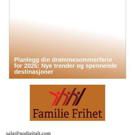
Planlegg din drømmesommerferie
for 2025: Nye trender og spennende
destinasjoner
salg@nodigitalt.com