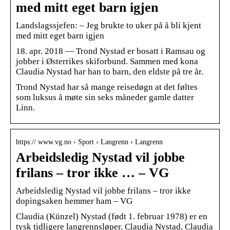
med mitt eget barn igjen
Landslagssjefen: – Jeg brukte to uker på å bli kjent
med mitt eget barn igjen
18. apr. 2018 — Trond Nystad er bosatt i Ramsau og
jobber i Østerrikes skiforbund. Sammen med kona
Claudia Nystad har han to barn, den eldste på tre år.
Trond Nystad har så mange reisedøgn at det føltes
som luksus å møte sin seks måneder gamle datter
Linn.
https:// www.vg.no › Sport › Langrenn › Langrenn
Arbeidsledig Nystad vil jobbe
frilans – tror ikke … – VG
Arbeidsledig Nystad vil jobbe frilans – tror ikke
dopingsaken hemmer ham – VG
Claudia (Künzel) Nystad (født 1. februar 1978) er en
tysk tidligere langrennsløper. Claudia Nystad. Claudia