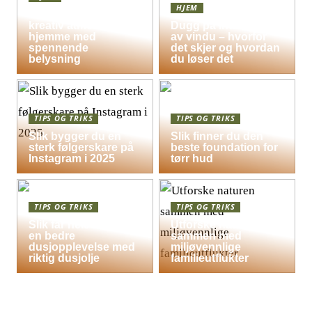
HJEM
Skap en leken og
kreativ atmosfære
Dugg på indersiden
hjemme med
av vindu – hvorfor
spennende
det skjer og hvordan
belysning
du løser det
TIPS OG TRIKS
TIPS OG TRIKS
Slik bygger du en
Slik finner du den
sterk følgerskare på
beste foundation for
Instagram i 2025
tørr hud
TIPS OG TRIKS
TIPS OG TRIKS
Slik får hele familien
Utforske naturen
en bedre
sammen med
dusjopplevelse med
miljøvennlige
riktig dusjolje
familieutflukter