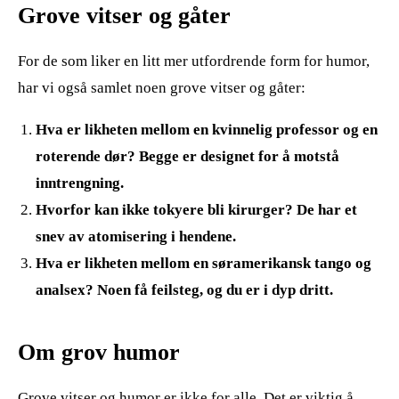
Grove vitser og gåter
For de som liker en litt mer utfordrende form for humor,
har vi også samlet noen grove vitser og gåter:
Hva er likheten mellom en kvinnelig professor og en
roterende dør? Begge er designet for å motstå
inntrengning.
Hvorfor kan ikke tokyere bli kirurger? De har et
snev av atomisering i hendene.
Hva er likheten mellom en søramerikansk tango og
analsex? Noen få feilsteg, og du er i dyp dritt.
Om grov humor
Grove vitser og humor er ikke for alle. Det er viktig å