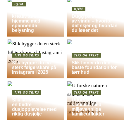
HJEM
HJEM
Skap en leken og
kreativ atmosfære
Dugg på indersiden
hjemme med
av vindu – hvorfor
spennende
det skjer og hvordan
belysning
du løser det
TIPS OG TRIKS
TIPS OG TRIKS
Slik bygger du en
Slik finner du den
sterk følgerskare på
beste foundation for
Instagram i 2025
tørr hud
TIPS OG TRIKS
TIPS OG TRIKS
Slik får hele familien
Utforske naturen
en bedre
sammen med
dusjopplevelse med
miljøvennlige
riktig dusjolje
familieutflukter