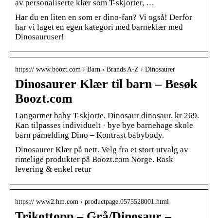
av personaliserte klær som T-skjorter, …
Har du en liten en som er dino-fan? Vi også! Derfor
har vi laget en egen kategori med barneklær med
Dinosauruser!
https:// www.boozt.com › Barn › Brands A-Z › Dinosaurer
Dinosaurer Klær til barn – Besøk
Boozt.com
Langarmet baby T-skjorte. Dinosaur dinosaur. kr 269.
Kan tilpasses individuelt · bye bye barnehage skole
barn påmelding Dino – Kontrast babybody.
Dinosaurer Klær på nett. Velg fra et stort utvalg av
rimelige produkter på Boozt.com Norge. Rask
levering & enkel retur
https:// www2.hm.com › productpage.0575528001.html
Trikottopp – Grå/Dinosaur –