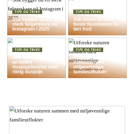
TIPS OG TRIKS
TIPS OG TRIKS
Slik bygger du en
Slik finner du den
sterk følgerskare på
beste foundation for
Instagram i 2025
tørr hud
TIPS OG TRIKS
TIPS OG TRIKS
Slik får hele familien
Utforske naturen
en bedre
sammen med
dusjopplevelse med
miljøvennlige
riktig dusjolje
familieutflukter