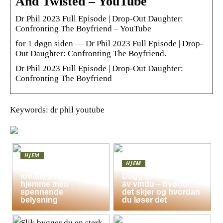
And Twisted – YouTube
Dr Phil 2023 Full Episode | Drop-Out Daughter:
Confronting The Boyfriend – YouTube
for 1 døgn siden — Dr Phil 2023 Full Episode | Drop-
Out Daughter: Confronting The Boyfriend.
Dr Phil 2023 Full Episode | Drop-Out Daughter:
Confronting The Boyfriend
Keywords: dr phil youtube
HJEM
HJEM
Skap en leken og
kreativ atmosfære
Dugg på indersiden
hjemme med
av vindu – hvorfor
spennende
det skjer og hvordan
belysning
du løser det