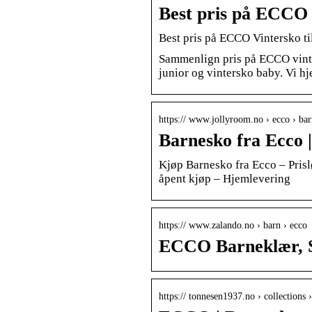
Best pris på ECCO V
Best pris på ECCO Vintersko til
Sammenlign pris på ECCO vinter
junior og vintersko baby. Vi hj
https:// www.jollyroom.no › ecco › ba
Barnesko fra Ecco 
Kjøp Barnesko fra Ecco – Prisl
åpent kjøp – Hjemlevering
https:// www.zalando.no › barn › ecco
ECCO Barneklær, S
https:// tonnesen1937.no › collections 