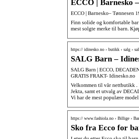
ECCO | Barnesko –
ECCO | Barnesko– Tønnesen 1
Finn solide og komfortable bar
mest solgte merke til barn. K
https:// idinesko.no › butikk › salg › sa
SALG Barn – Idine
SALG Barn | ECCO, DECAD
GRATIS FRAKT- Idinesko.no
Velkommen til vår nettbutikk .
Jekta, samt et utvalg av DEC
Vi har de mest populære model
https:// www.fashiola.no › Billige › Ba
Sko fra Ecco for b
Leter du etter Ecco sko til bar