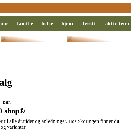
Slik legger du til
Behovsanalyse:
rette for et
Nøkkelen til
mor
familie
helse
hjem
livsstil
aktiviteter
ryddigere og mer
suksess i salg og
innbydende bad
kundeforståelse
alg
› Barn
O shop®
r til alle årstider og anledninger. Hos Skoringen finner du
 og varianter.