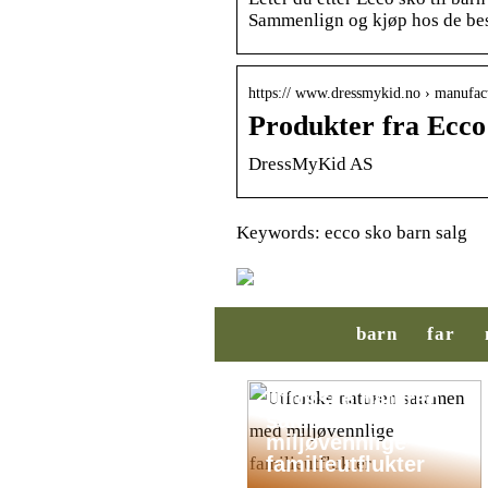
Sammenlign og kjøp hos de be
https:// www.dressmykid.no › manufact
Produkter fra Ecc
DressMyKid AS
Keywords: ecco sko barn salg
barn
far
Utforske naturen
sammen med
miljøvennlige
familieutflukter