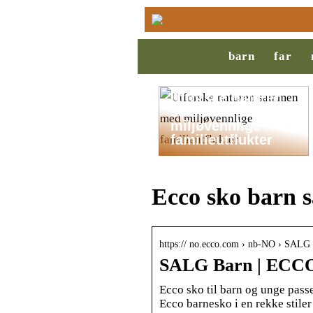
barn
far
Utforske naturen
sammen med
miljøvennlige
familieutflukter
Ecco sko barn s
https:// no.ecco.com › nb-NO › SALG 
SALG Barn | ECC
Ecco sko til barn og unge passe
Ecco barnesko i en rekke stiler