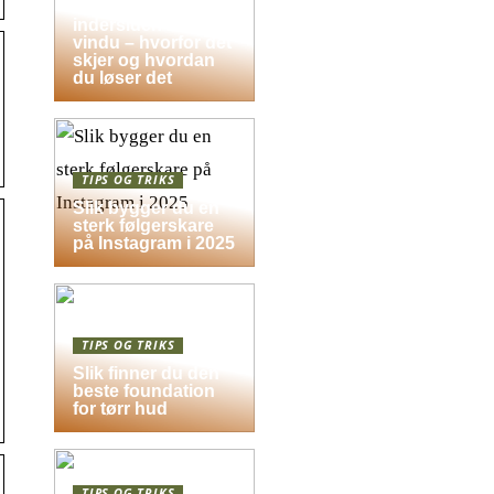
Dugg på
indersiden av
vindu – hvorfor det
skjer og hvordan
du løser det
TIPS OG TRIKS
Slik bygger du en
sterk følgerskare
på Instagram i 2025
TIPS OG TRIKS
Slik finner du den
beste foundation
for tørr hud
TIPS OG TRIKS