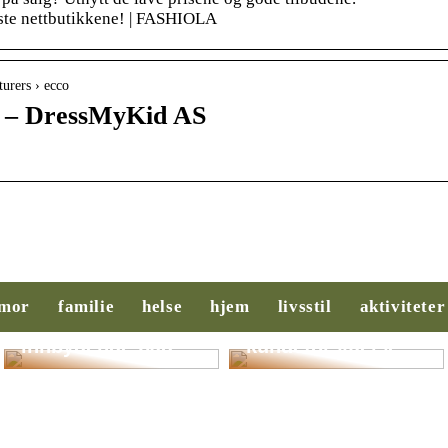
ste nettbutikkene! | FASHIOLA
urers › ecco
o – DressMyKid AS
Slik legger du til
Behovsanalyse:
rette for et
Nøkkelen til
mor
familie
helse
hjem
livsstil
aktiviteter
ryddigere og mer
suksess i salg og
innbydende bad
kundeforståelse