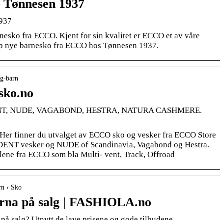
 Tønnesen 1937
937
nesko fra ECCO. Kjent for sin kvalitet er ECCO et av våre
jøp nye barnesko fra ECCO hos Tønnesen 1937.
lg-barn
sko.no
ENT, NUDE, VAGABOND, HESTRA, NATURA CASHMERE.
 Her finner du utvalget av ECCO sko og vesker fra ECCO Store
ADENT vesker og NUDE of Scandinavia, Vagabond og Hestra.
lene fra ECCO som bla Multi- vent, Track, Offroad
rn › Sko
arna på salg | FASHIOLA.no
n på salg? Utnytt de lave prisene og gode tilbudene.