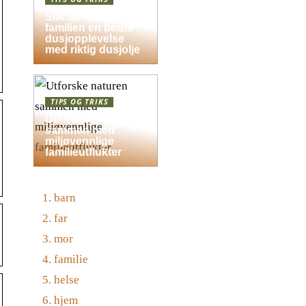
Slik får hele
familien en bedre
dusjopplevelse
med riktig dusjolje
TIPS OG TRIKS
Utforske naturen
sammen med
miljøvennlige
familieutflukter
barn
far
mor
familie
helse
hjem