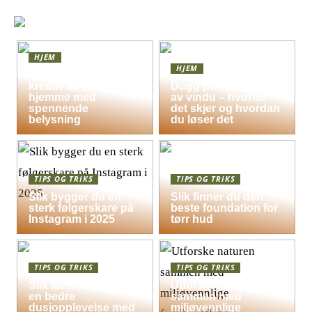
HJEM
HJEM
Skap en leken og
kreativ atmosfære
Dugg på indersiden
hjemme med
av vindu – hvorfor
spennende
det skjer og hvordan
belysning
du løser det
TIPS OG TRIKS
TIPS OG TRIKS
Slik bygger du en
Slik finner du den
sterk følgerskare på
beste foundation for
Instagram i 2025
tørr hud
TIPS OG TRIKS
TIPS OG TRIKS
Slik får hele familien
Utforske naturen
en bedre
sammen med
dusjopplevelse med
miljøvennlige