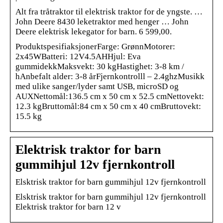
Alt fra tråtraktor til elektrisk traktor for de yngste. …
John Deere 8430 leketraktor med henger … John
Deere elektrisk lekegator for barn. 6 599,00.
ProduktspesifiaksjonerFarge: GrønnMotorer:
2x45WBatteri: 12V4.5AHHjul: Eva
gummidekkMaksvekt: 30 kgHastighet: 3-8 km /
hAnbefalt alder: 3-8 årFjernkontrolll – 2.4ghzMusikk
med ulike sanger/lyder samt USB, microSD og
AUXNettomål:136.5 cm x 50 cm x 52.5 cmNettovekt:
12.3 kgBruttomål:84 cm x 50 cm x 40 cmBruttovekt:
15.5 kg
Elektrisk traktor for barn
gummihjul 12v fjernkontroll
Elsktrisk traktor for barn gummihjul 12v fjernkontroll
Elsktrisk traktor for barn gummihjul 12v fjernkontroll
Elektrisk traktor for barn 12 v