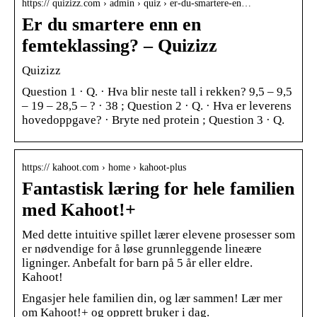
https:// quizizz.com › admin › quiz › er-du-smartere-en…
Er du smartere enn en
femteklassing? – Quizizz
Quizizz
Question 1 · Q. · Hva blir neste tall i rekken? 9,5 – 9,5
– 19 – 28,5 – ? · 38 ; Question 2 · Q. · Hva er leverens
hovedoppgave? · Bryte ned protein ; Question 3 · Q.
https:// kahoot.com › home › kahoot-plus
Fantastisk læring for hele familien
med Kahoot!+
Med dette intuitive spillet lærer elevene prosesser som
er nødvendige for å løse grunnleggende lineære
ligninger. Anbefalt for barn på 5 år eller eldre.
Kahoot!
Engasjer hele familien din, og lær sammen! Lær mer
om Kahoot!+ og opprett bruker i dag.