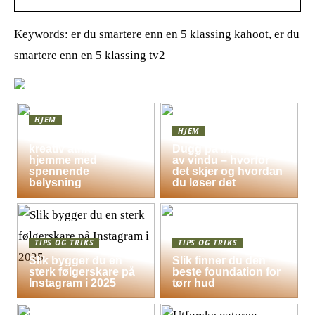
Keywords: er du smartere enn en 5 klassing kahoot, er du
smartere enn en 5 klassing tv2
HJEM
HJEM
Skap en leken og
kreativ atmosfære
Dugg på indersiden
hjemme med
av vindu – hvorfor
spennende
det skjer og hvordan
belysning
du løser det
TIPS OG TRIKS
TIPS OG TRIKS
Slik bygger du en
Slik finner du den
sterk følgerskare på
beste foundation for
Instagram i 2025
tørr hud