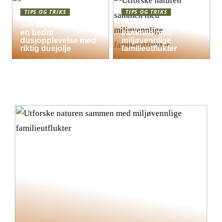
TIPS OG TRIKS
TIPS OG TRIKS
Slik får hele familien
Utforske naturen
en bedre
sammen med
dusjopplevelse med
miljøvennlige
riktig dusjolje
familieutflukter