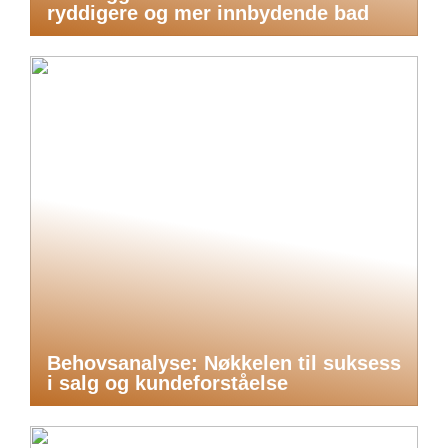
ryddigere og mer innbydende bad
Behovsanalyse: Nøkkelen til suksess
i salg og kundeforståelse