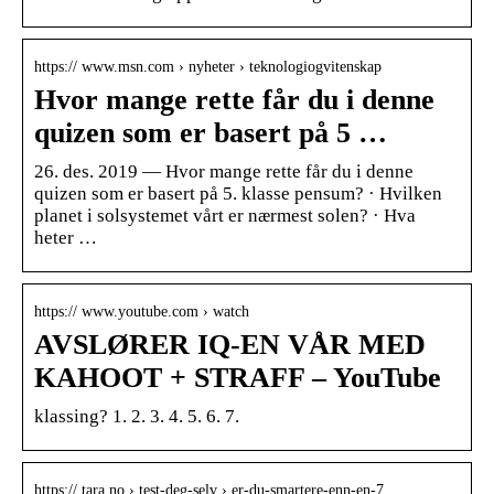
https:// www.msn.com › nyheter › teknologiogvitenskap
Hvor mange rette får du i denne
quizen som er basert på 5 …
26. des. 2019 — Hvor mange rette får du i denne
quizen som er basert på 5. klasse pensum? · Hvilken
planet i solsystemet vårt er nærmest solen? · Hva
heter …
https:// www.youtube.com › watch
AVSLØRER IQ-EN VÅR MED
KAHOOT + STRAFF – YouTube
klassing? 1. 2. 3. 4. 5. 6. 7.
https:// tara.no › test-deg-selv › er-du-smartere-enn-en-7…