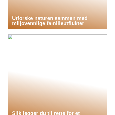
Utforske naturen sammen med
miljøvennlige familieutflukter
Slik legger du til rette for et