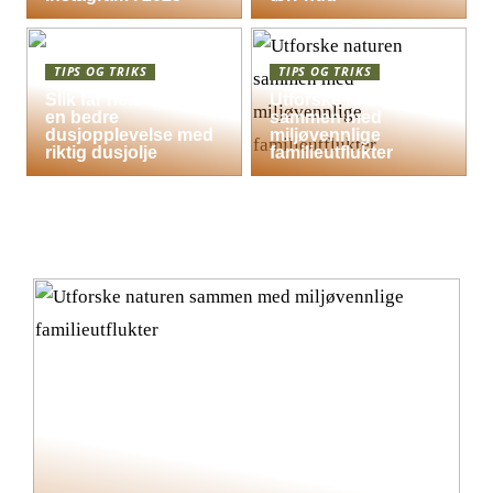
TIPS OG TRIKS
TIPS OG TRIKS
Slik får hele familien
Utforske naturen
en bedre
sammen med
dusjopplevelse med
miljøvennlige
riktig dusjolje
familieutflukter