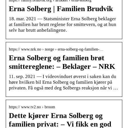
https:// family.brudvik.org › artikkel › erna-solberg
Erna Solberg | Familien Brudvik
18. mar. 2021 — Statsminister Erna Solberg beklager
at familien har brutt reglene for smittevern, og at hun
selv har brutt anbefalingene.
https:// www.nrk.no › norge › erna-solberg-og-familien-…
Erna Solberg og familien brøt
smittereglene: – Beklager – NRK
11. sep. 2021 — I videovinduet øverst i saken kan du
høre hvilken bil Erna Solberg og familien kjører på
privaten. Få også med deg Solbergs reaksjon når vi …
https:// www.tv2.no › broom
Dette kjører Erna Solberg og
familien privat: – Vi fikk en god