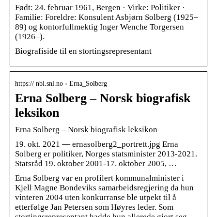
Født: 24. februar 1961, Bergen · Virke: Politiker ·
Familie: Foreldre: Konsulent Asbjørn Solberg (1925–
89) og kontorfullmektig Inger Wenche Torgersen
(1926–).
Biografiside til en stortingsrepresentant
https:// nbl.snl.no › Erna_Solberg
Erna Solberg – Norsk biografisk
leksikon
Erna Solberg – Norsk biografisk leksikon
19. okt. 2021 — ernasolberg2_portrett.jpg Erna
Solberg er politiker, Norges statsminister 2013-2021.
Statsråd 19. oktober 2001-17. oktober 2005, …
Erna Solberg var en profilert kommunalminister i
Kjell Magne Bondeviks samarbeidsregjering da hun
vinteren 2004 uten konkurranse ble utpekt til å
etterfølge Jan Petersen som Høyres leder. Som
stortingsrepresentant hadde hun allerede gjort seg