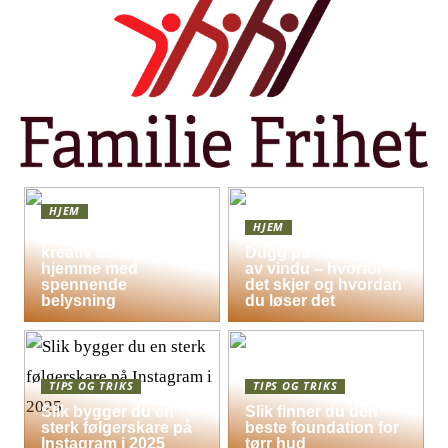
HJEM
HJEM
Skap en leken og
kreativ atmosfære
Dugg på indersiden
hjemme med
av vindu – hvorfor
spennende
det skjer og hvordan
belysning
du løser det
TIPS OG TRIKS
TIPS OG TRIKS
Slik bygger du en
Slik finner du den
sterk følgerskare på
beste foundation for
Instagram i 2025
tørr hud