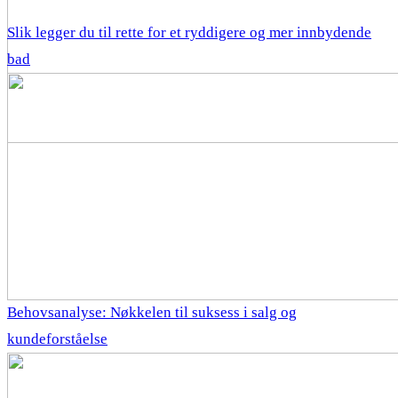
Slik legger du til rette for et ryddigere og mer innbydende
bad
Behovsanalyse: Nøkkelen til suksess i salg og
kundeforståelse