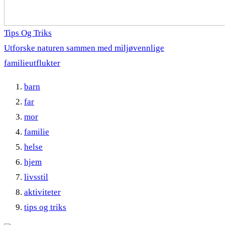
Tips Og Triks
Utforske naturen sammen med miljøvennlige
familieutflukter
barn
far
mor
familie
helse
hjem
livsstil
aktiviteter
tips og triks