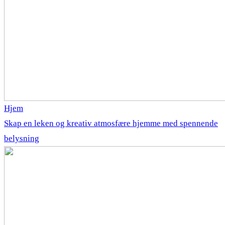
Hjem
Skap en leken og kreativ atmosfære hjemme med spennende
belysning