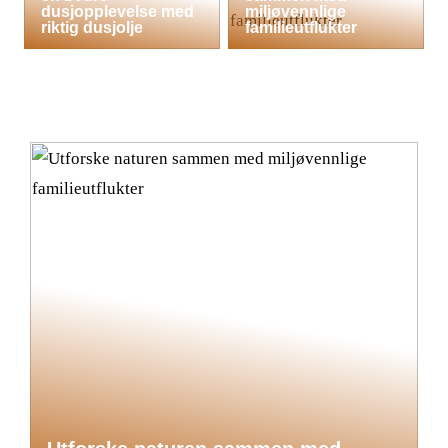
dusjopplevelse med
miljøvennlige
riktig dusjolje
familieutflukter