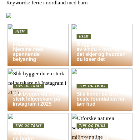
Keywords: ferie i nordland med barn
HJEM
HJEM
Skap en leken og
kreativ atmosfære
Dugg på indersiden
hjemme med
av vindu – hvorfor
spennende
det skjer og hvordan
belysning
du løser det
TIPS OG TRIKS
TIPS OG TRIKS
Slik bygger du en
Slik finner du den
sterk følgerskare på
beste foundation for
Instagram i 2025
tørr hud
TIPS OG TRIKS
TIPS OG TRIKS
Slik får hele familien
Utforske naturen
en bedre
sammen med