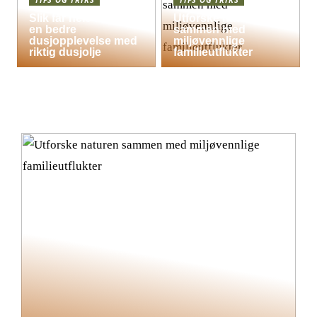
Slik får hele familien
Utforske naturen
en bedre
sammen med
dusjopplevelse med
miljøvennlige
riktig dusjolje
familieutflukter