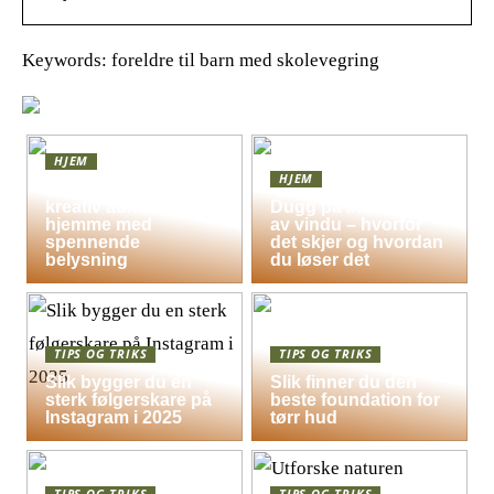
Keywords: foreldre til barn med skolevegring
HJEM
HJEM
Skap en leken og
kreativ atmosfære
Dugg på indersiden
hjemme med
av vindu – hvorfor
spennende
det skjer og hvordan
belysning
du løser det
TIPS OG TRIKS
TIPS OG TRIKS
Slik bygger du en
Slik finner du den
sterk følgerskare på
beste foundation for
Instagram i 2025
tørr hud
TIPS OG TRIKS
TIPS OG TRIKS