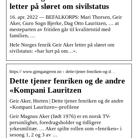
letter på sløret om sivilstatus
16. apr. 2022 — BEFALKORPS: Mari Thorsen, Geir
Aker, Guro Sogn Bjerke, Dag Otto Lauritzen, … at
mesteparten av fritiden går til kvalitetstid med
familien, …
Hele Norges fenrik Geir Aker letter på sløret om
sivilstatus: «har lurt på om…».
https:// www.gjengangeren.no › dette-tjener-fenriken-og-d…
Dette tjener fenriken og de andre
«Kompani Lauritzen
Geir Aker, Horten | Dette tjener fenriken og de andre
«Kompani Lauritzen»-profilene
Geir Magnus Aker (født 1976) er en norsk TV-
personlighet, foredragsholder og tidligere
yrkesmilitær. … Aker spilte rollen som «fenriken» i
sesong 1, 2 og 3 av …