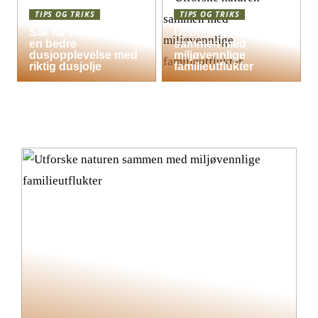
TIPS OG TRIKS
TIPS OG TRIKS
Slik får hele familien
Utforske naturen
en bedre
sammen med
dusjopplevelse med
miljøvennlige
riktig dusjolje
familieutflukter