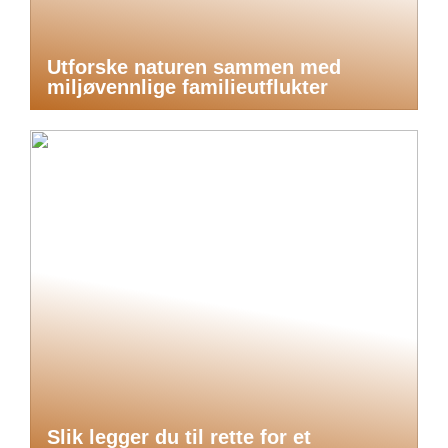
Utforske naturen sammen med
miljøvennlige familieutflukter
Slik legger du til rette for et