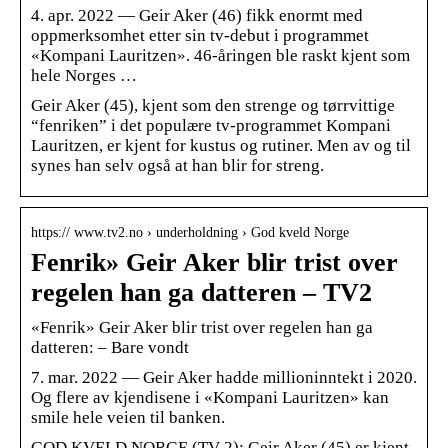
4. apr. 2022 — Geir Aker (46) fikk enormt med
oppmerksomhet etter sin tv-debut i programmet
«Kompani Lauritzen». 46-åringen ble raskt kjent som
hele Norges …
Geir Aker (45), kjent som den strenge og tørrvittige
“fenriken” i det populære tv-programmet Kompani
Lauritzen, er kjent for kustus og rutiner. Men av og til
synes han selv også at han blir for streng.
https:// www.tv2.no › underholdning › God kveld Norge
Fenrik» Geir Aker blir trist over
regelen han ga datteren – TV2
«Fenrik» Geir Aker blir trist over regelen han ga
datteren: – Bare vondt
7. mar. 2022 — Geir Aker hadde millioninntekt i 2020.
Og flere av kjendisene i «Kompani Lauritzen» kan
smile hele veien til banken.
GOD KVELD NORGE (TV 2): Geir Aker (45) er kjent