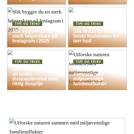
TIPS OG TRIKS
TIPS OG TRIKS
Slik bygger du en
Slik finner du den
sterk følgerskare på
beste foundation for
Instagram i 2025
tørr hud
TIPS OG TRIKS
TIPS OG TRIKS
Slik får hele familien
Utforske naturen
en bedre
sammen med
dusjopplevelse med
miljøvennlige
riktig dusjolje
familieutflukter