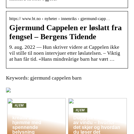
https:// www.bt.no › nyheter › innenriks › gjermund-capp…
Gjermund Cappelen er løslatt fra
fengsel – Bergens Tidende
9. aug. 2022 — Hun skriver videre at Cappelen ikke
vil stille til noen intervjuer etter løslatelsen. – Viktig
at han får tid. «Hans mindreårige barn har vært …
Keywords: gjermund cappelen barn
HJEM
HJEM
Skap en leken og
kreativ atmosfære
Dugg på indersiden
hjemme med
av vindu – hvorfor
spennende
det skjer og hvordan
belysning
du løser det