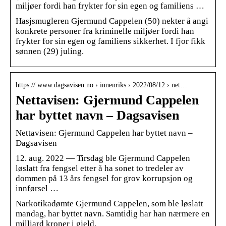
miljøer fordi han frykter for sin egen og familiens …
Hasjsmugleren Gjermund Cappelen (50) nekter å angi
konkrete personer fra kriminelle miljøer fordi han
frykter for sin egen og familiens sikkerhet. I fjor fikk
sønnen (29) juling.
https:// www.dagsavisen.no › innenriks › 2022/08/12 › net…
Nettavisen: Gjermund Cappelen
har byttet navn – Dagsavisen
Nettavisen: Gjermund Cappelen har byttet navn –
Dagsavisen
12. aug. 2022 — Tirsdag ble Gjermund Cappelen
løslatt fra fengsel etter å ha sonet to tredeler av
dommen på 13 års fengsel for grov korrupsjon og
innførsel …
Narkotikadømte Gjermund Cappelen, som ble løslatt
mandag, har byttet navn. Samtidig har han nærmere en
milliard kroner i gjeld.