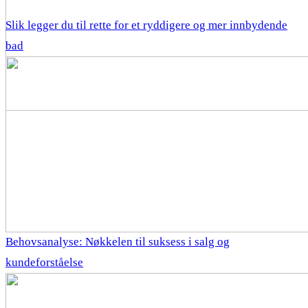
Slik legger du til rette for et ryddigere og mer innbydende
bad
Behovsanalyse: Nøkkelen til suksess i salg og
kundeforståelse