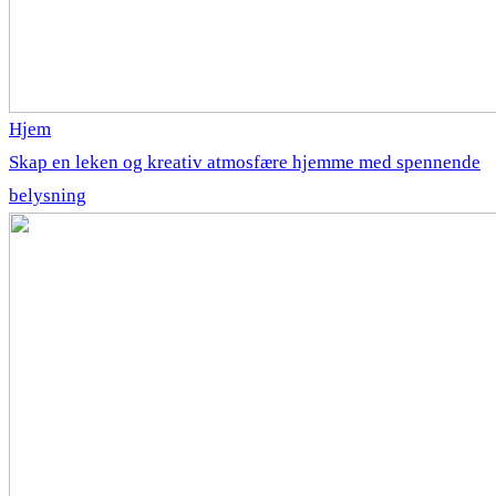
Hjem
Skap en leken og kreativ atmosfære hjemme med spennende
belysning