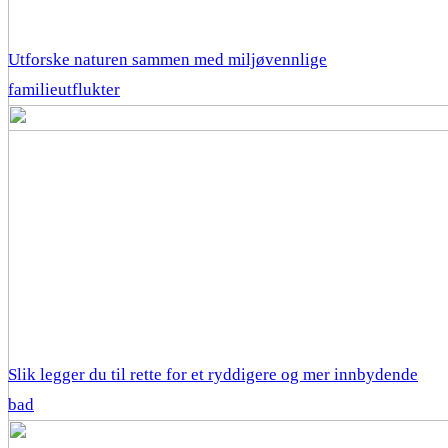
Utforske naturen sammen med miljøvennlige
familieutflukter
Slik legger du til rette for et ryddigere og mer innbydende
bad