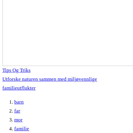
Tips Og Triks
Utforske naturen sammen med miljøvennlige
familieutflukter
barn
far
mor
familie