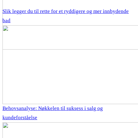
Slik legger du til rette for et ryddigere og mer innbydende
bad
Behovsanalyse: Nøkkelen til suksess i salg og
kundeforståelse