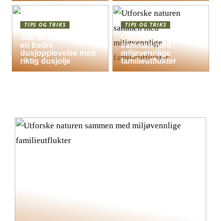
TIPS OG TRIKS
TIPS OG TRIKS
Slik får hele familien
Utforske naturen
en bedre
sammen med
dusjopplevelse med
miljøvennlige
riktig dusjolje
familieutflukter