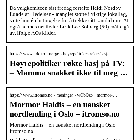
Da valgkomiteen sist fredag fortalte Heidi Nordby
Lunde at «ledelsen» manglet støtte i viktige lokallag,
satte hun én betingelse for å trekke sitt kandidatur: At
også hennes nestleder Eirik Lae Solberg (50) måtte gå
av, ifølge AOs kilder.
https:// www.nrk.no › norge › hoyrepolitiker-rokte-hasj-…
Høyrepolitiker røkte hasj på TV:
– Mamma snakket ikke til meg …
https:// www.itromso.no › meninger › wObQzo › mormor-…
Mormor Haldis – en uønsket
nordlending i Oslo – itromso.no
Mormor Haldis – en uønsket nordlending i Oslo –
itromso.no