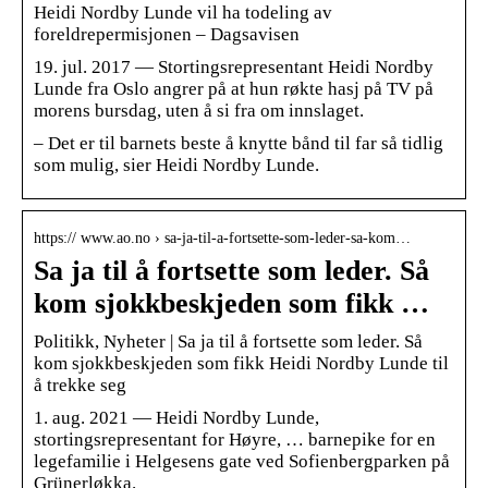
Heidi Nordby Lunde vil ha todeling av
foreldrepermisjonen – Dagsavisen
19. jul. 2017 — Stortingsrepresentant Heidi Nordby
Lunde fra Oslo angrer på at hun røkte hasj på TV på
morens bursdag, uten å si fra om innslaget.
– Det er til barnets beste å knytte bånd til far så tidlig
som mulig, sier Heidi Nordby Lunde.
https:// www.ao.no › sa-ja-til-a-fortsette-som-leder-sa-kom…
Sa ja til å fortsette som leder. Så
kom sjokkbeskjeden som fikk …
Politikk, Nyheter | Sa ja til å fortsette som leder. Så
kom sjokkbeskjeden som fikk Heidi Nordby Lunde til
å trekke seg
1. aug. 2021 — Heidi Nordby Lunde,
stortingsrepresentant for Høyre, … barnepike for en
legefamilie i Helgesens gate ved Sofienbergparken på
Grünerløkka.