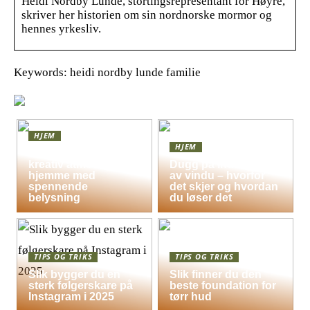
Heidi Nordby Lunde, stortingsrepresentant for Høyre,
skriver her historien om sin nordnorske mormor og
hennes yrkesliv.
Keywords: heidi nordby lunde familie
HJEM
HJEM
Skap en leken og
kreativ atmosfære
Dugg på indersiden
hjemme med
av vindu – hvorfor
spennende
det skjer og hvordan
belysning
du løser det
TIPS OG TRIKS
TIPS OG TRIKS
Slik bygger du en
Slik finner du den
sterk følgerskare på
beste foundation for
Instagram i 2025
tørr hud