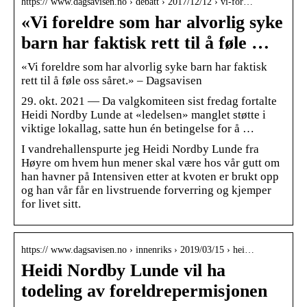
https:// www.dagsavisen.no › debatt › 2017/12/12 › vi-for…
«Vi foreldre som har alvorlig syke
barn har faktisk rett til å føle …
«Vi foreldre som har alvorlig syke barn har faktisk
rett til å føle oss såret.» – Dagsavisen
29. okt. 2021 — Da valgkomiteen sist fredag fortalte
Heidi Nordby Lunde at «ledelsen» manglet støtte i
viktige lokallag, satte hun én betingelse for å …
I vandrehallenspurte jeg Heidi Nordby Lunde fra
Høyre om hvem hun mener skal være hos vår gutt om
han havner på Intensiven etter at kvoten er brukt opp
og han vår får en livstruende forverring og kjemper
for livet sitt.
https:// www.dagsavisen.no › innenriks › 2019/03/15 › hei…
Heidi Nordby Lunde vil ha
todeling av foreldrepermisjonen