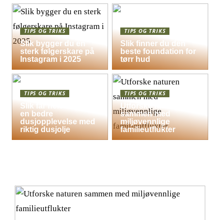
TIPS OG TRIKS
TIPS OG TRIKS
Slik bygger du en
Slik finner du den
sterk følgerskare på
beste foundation for
Instagram i 2025
tørr hud
TIPS OG TRIKS
TIPS OG TRIKS
Slik får hele familien
Utforske naturen
en bedre
sammen med
dusjopplevelse med
miljøvennlige
riktig dusjolje
familieutflukter