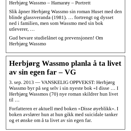
Herbjørg Wassmo – Hamarøy – Portrett
Slik åpner Herbjørg Wassmo sin roman Huset med den
blinde glassveranda (1981). … fortrengt og dysset
ned i familien, men som Wassmo med sin bok
utleverer, …
Gud bevare studielånet og prevensjonen! Om
Herbjørg Wassmo
Herbjørg Wassmo planla å ta livet
av sin egen far – VG
3. sep. 2013 — VANSKELIG OPPVEKST: Herbjørg
Wassmo byr på seg selv i sin nyeste bok «I disse … I
Herbjørg Wassmos (70) nye roman skildrer hun livet
til …
Forfatteren er aktuell med boken «Disse øyeblikk». I
boken avslører hun at hun gikk med suicidale tanker
og et ønske om å ta livet av sin egen far.