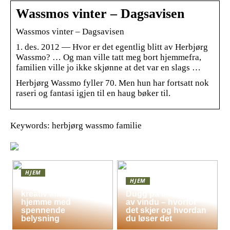
Wassmos vinter – Dagsavisen
Wassmos vinter – Dagsavisen
1. des. 2012 — Hvor er det egentlig blitt av Herbjørg
Wassmo? … Og man ville tatt meg bort hjemmefra,
familien ville jo ikke skjønne at det var en slags …
Herbjørg Wassmo fyller 70. Men hun har fortsatt nok
raseri og fantasi igjen til en haug bøker til.
Keywords: herbjørg wassmo familie
HJEM
HJEM
Skap en leken og
kreativ atmosfære
Dugg på indersiden
hjemme med
av vindu – hvorfor
spennende
det skjer og hvordan
belysning
du løser det