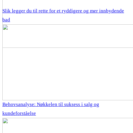
Slik legger du til rette for et ryddigere og mer innbydende
bad
Behovsanalyse: Nøkkelen til suksess i salg og
kundeforståelse