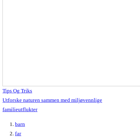
Tips Og Triks
Utforske naturen sammen med miljøvennlige
familieutflukter
barn
far