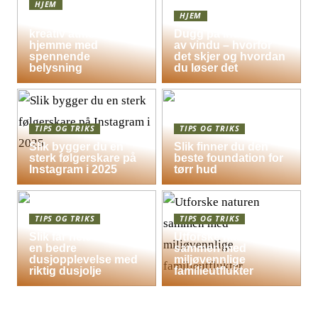
HJEM
HJEM
Skap en leken og
kreativ atmosfære
Dugg på indersiden
hjemme med
av vindu – hvorfor
spennende
det skjer og hvordan
belysning
du løser det
TIPS OG TRIKS
TIPS OG TRIKS
Slik bygger du en
Slik finner du den
sterk følgerskare på
beste foundation for
Instagram i 2025
tørr hud
TIPS OG TRIKS
TIPS OG TRIKS
Slik får hele familien
Utforske naturen
en bedre
sammen med
dusjopplevelse med
miljøvennlige
riktig dusjolje
familieutflukter