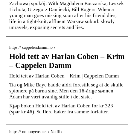
Zachowaj spokój: With Magdalena Boczarska, Leszek
Lichota, Grzegorz Damiecki, Bill Rogers. When a
young man goes missing soon after his friend dies,
life in a tight-knit, affluent Warsaw suburb slowly
unravels, exposing secrets and lies.
https:// cappelendamm.no ›
Hold tett av Harlan Coben – Krim
– Cappelen Damm
Hold tett av Harlan Coben – Krim | Cappelen Damm
Tia og Mike Baye hadde aldri forestilt seg at de skulle
spionere på barna sine. Men den 16-årige sønnen
Adam har vært uvanlig stille i det siste.
Kjøp boken Hold tett av Harlan Coben for kr 323
(spar kr 46). Se flere bøker fra samme forfatter.
https:// no.moyens.net › Netflix