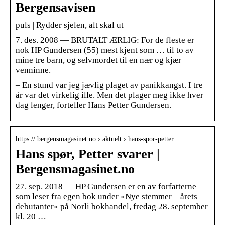
Bergensavisen
puls | Rydder sjelen, alt skal ut
7. des. 2008 — BRUTALT ÆRLIG: For de fleste er
nok HP Gundersen (55) mest kjent som … til to av
mine tre barn, og selvmordet til en nær og kjær
venninne.
– En stund var jeg jævlig plaget av panikkangst. I tre
år var det virkelig ille. Men det plager meg ikke hver
dag lenger, forteller Hans Petter Gundersen.
https:// bergensmagasinet.no › aktuelt › hans-spor-petter…
Hans spør, Petter svarer |
Bergensmagasinet.no
27. sep. 2018 — HP Gundersen er en av forfatterne
som leser fra egen bok under «Nye stemmer – årets
debutanter» på Norli bokhandel, fredag 28. september
kl. 20 …