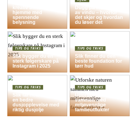
Skap en leken og
kreativ atmosfære
Dugg på indersiden
hjemme med
av vindu – hvorfor
spennende
det skjer og hvordan
belysning
du løser det
TIPS OG TRIKS
TIPS OG TRIKS
Slik bygger du en
Slik finner du den
sterk følgerskare på
beste foundation for
Instagram i 2025
tørr hud
TIPS OG TRIKS
TIPS OG TRIKS
Slik får hele familien
Utforske naturen
en bedre
sammen med
dusjopplevelse med
miljøvennlige
riktig dusjolje
familieutflukter