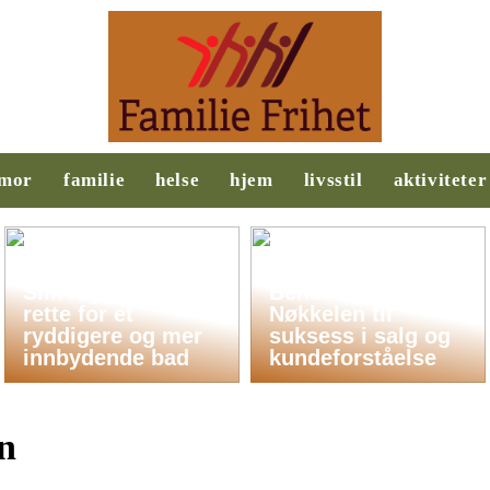
mor
familie
helse
hjem
livsstil
aktiviteter
Slik legger du til
Behovsanalyse:
rette for et
Nøkkelen til
ryddigere og mer
suksess i salg og
innbydende bad
kundeforståelse
n