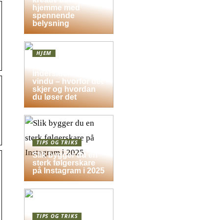
hjemme med
spennende
belysning
HJEM
Dugg på
indersiden av
vindu – hvorfor det
skjer og hvordan
du løser det
TIPS OG TRIKS
Slik bygger du en
sterk følgerskare
på Instagram i 2025
TIPS OG TRIKS