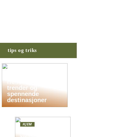
tips og triks
Planlegg din
drømmesommerfe
rie for 2025: Nye
trender og
spennende
destinasjoner
HJEM
Skap en leken og
kreativ atmosfære