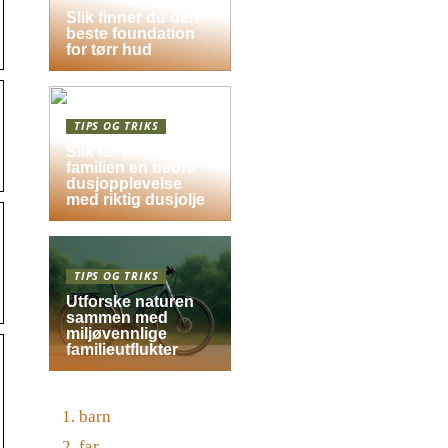
Slik finner du den
beste foundation
for tørr hud
TIPS OG TRIKS
Slik får hele
familien en bedre
dusjopplevelse
med riktig dusjolje
TIPS OG TRIKS
Utforske naturen
sammen med
miljøvennlige
familieutflukter
barn
far