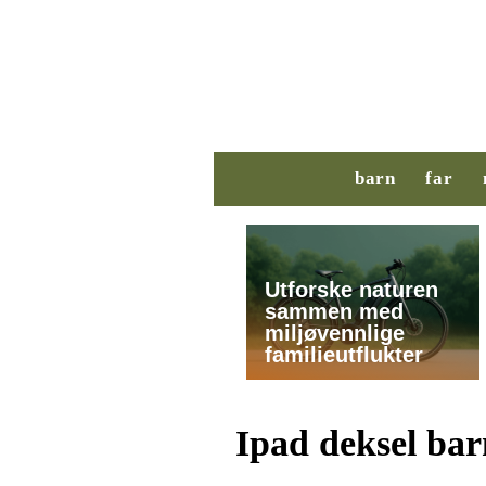
barn
far
Utforske naturen
sammen med
miljøvennlige
familieutflukter
Ipad deksel bar