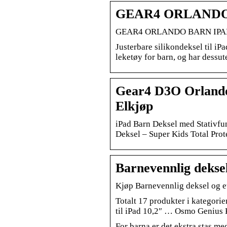
GEAR4 ORLANDO 
GEAR4 ORLANDO BARN IPAD 
Justerbare silikondeksel til iP
leketøy for barn, og har dessut
Gear4 D3O Orlando i
Elkjøp
iPad Barn Deksel med Stativfunk
Deksel – Super Kids Total Prot
Barnevennlig deksel
Kjøp Barnevennlig deksel og etu
Totalt 17 produkter i kategori
til iPad 10,2″ … Osmo Genius Ki
For barna er det ekstra stas med