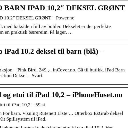
BARN IPAD 10,2″ DEKSEL GRØNT
10,2″ DEKSEL GRØNT – Power.no
ad, med baksiden full av bobler. Dekselet er det perfekte
en en praktisk bærereim. På lager, …
Pad 10.2 deksel til barn (blå) –
sjon – Pink Bird. 249 ,-. inCover.no. Gå til butikk. iPad Barn
ection Deksel – Svart.
 og etui til iPad 10,2 – iPhoneHuset.no
i til iPad 10,2 – 59 st
en For barn. Visning Rutenett Liste … Otterbox EzGrab deksel
t Spillsystem til iPad.
 lekne og fargerike deksler og etui til sin iPad 10,2. Her