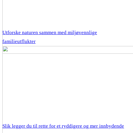
Utforske naturen sammen med miljøvennlige
familieutflukter
Slik legger du til rette for et ryddigere og mer innbydende