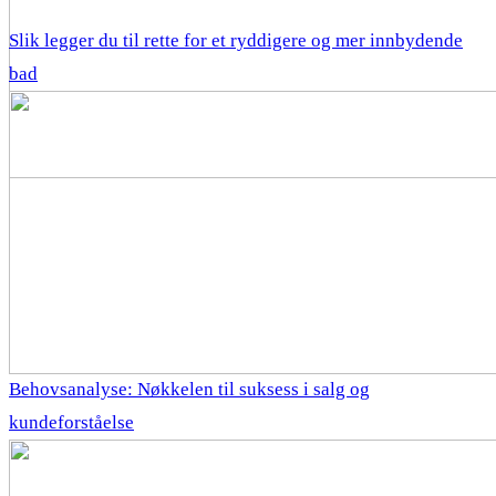
Slik legger du til rette for et ryddigere og mer innbydende
bad
Behovsanalyse: Nøkkelen til suksess i salg og
kundeforståelse