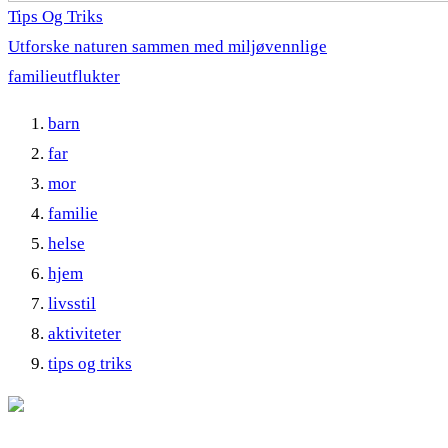
Tips Og Triks
Utforske naturen sammen med miljøvennlige
familieutflukter
barn
far
mor
familie
helse
hjem
livsstil
aktiviteter
tips og triks