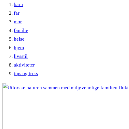
barn
far
mor
familie
helse
hjem
livsstil
aktiviteter
tips og triks