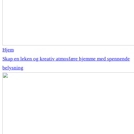
Hjem
Skap en leken og kreativ atmosfære hjemme med spennende
belysning