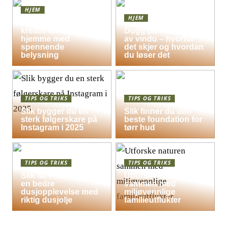
HJEM
HJEM
Skap en leken og
kreativ atmosfære
Dugg på indersiden
hjemme med
av vindu – hvorfor
spennende
det skjer og hvordan
belysning
du løser det
TIPS OG TRIKS
TIPS OG TRIKS
Slik bygger du en
Slik finner du den
sterk følgerskare på
beste foundation for
Instagram i 2025
tørr hud
TIPS OG TRIKS
TIPS OG TRIKS
Slik får hele familien
Utforske naturen
en bedre
sammen med
dusjopplevelse med
miljøvennlige
riktig dusjolje
familieutflukter