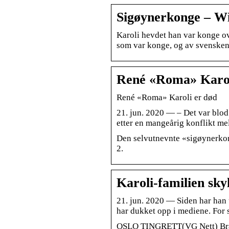
Sigøynerkonge – Wi
Karoli hevdet han var konge ov
som var konge, og av svensken 
René «Roma» Karoli
René «Roma» Karoli er død
21. jun. 2020 — – Det var blod
etter en mangeårig konflikt m
Den selvutnevnte «sigøynerko
2.
Karoli-familien sky
21. jun. 2020 — Siden har han 
har dukket opp i mediene. For 
OSLO TINGRETT(VG Nett) Bråke