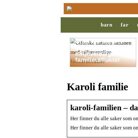
barn
far
Utforske naturen
sammen med
miljøvennlige
familieutflukter
Karoli familie
karoli-familien – d
Her finner du alle saker som o
Her finner du alle saker som o