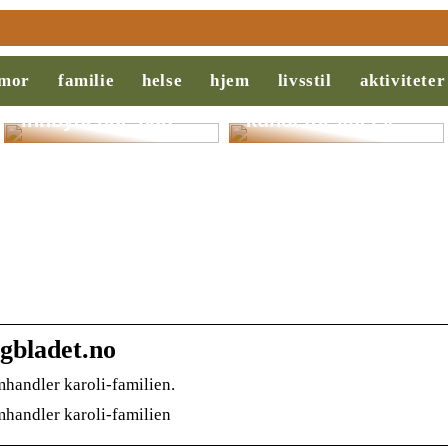
Slik legger du til
Behovsanalyse:
rette for et
Nøkkelen til
mor
familie
helse
hjem
livsstil
aktiviteter
ryddigere og mer
suksess i salg og
innbydende bad
kundeforståelse
agbladet.no
mhandler karoli-familien.
mhandler karoli-familien