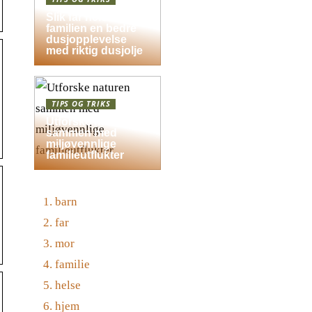
Slik får hele
familien en bedre
dusjopplevelse
med riktig dusjolje
TIPS OG TRIKS
Utforske naturen
sammen med
miljøvennlige
familieutflukter
barn
far
mor
familie
helse
hjem