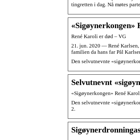
tingretten i dag. Nå møtes parte
«Sigøynerkongen» R
René Karoli er død – VG
21. jun. 2020 — René Karlsen, 
familien da hans far Pål Karlse
Den selvutnevnte «sigøynerko
Selvutnevnt «sigøyn
«Sigøynerkongen» René Karoli
Den selvutnevnte «sigøynerko
2.
Sigøynerdronningas»