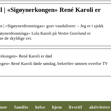
ll | «Sigøynerkongen» René Karoli er
n | «Sigøynerdronningas» grav vandalisert: – Jeg er i sjokk
igøynerdronninga» Lola Karoli på Vestre Gravlund er
se de skyldige svi.
nerkongen» René Karoli er død
ngen» René Karoli døde søndag, bekrefter sønnen overfor TV
Slik legger du til
Behovsanalyse:
rette for et
Nøkkelen til
mor
familie
helse
hjem
livsstil
aktiviteter