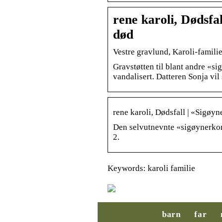
rene karoli, Dødsfa
død
Vestre gravlund, Karoli-familie
Gravstøtten til blant andre «s
vandalisert. Datteren Sonja vil 
rene karoli, Dødsfall | «Sigøy
Den selvutnevnte «sigøynerko
2.
Keywords: karoli familie
barn
far