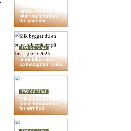
Dugg på
indersiden av
vindu – hvorfor det
skjer og hvordan
du løser det
TIPS OG TRIKS
Slik bygger du en
sterk følgerskare
på Instagram i 2025
TIPS OG TRIKS
Slik finner du den
beste foundation
for tørr hud
TIPS OG TRIKS