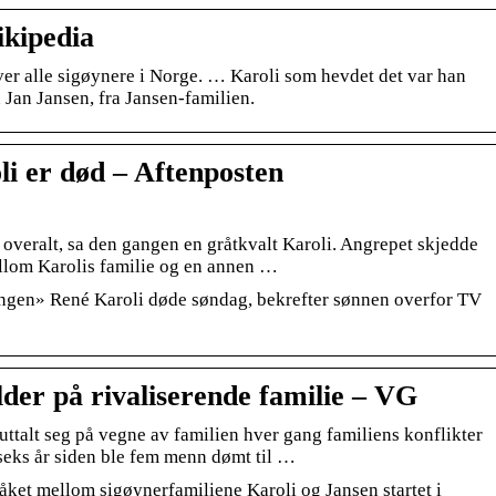
kipedia
er alle sigøynere i Norge. … Karoli som hevdet det var han
Jan Jansen, fra Jansen-familien.
 er død – Aftenposten
 overalt, sa den gangen en gråtkvalt Karoli. Angrepet skjedde
ellom Karolis familie og en annen …
ngen» René Karoli døde søndag, bekrefter sønnen overfor TV
lder på rivaliserende familie – VG
uttalt seg på vegne av familien hver gang familiens konflikter
seks år siden ble fem menn dømt til …
t mellom sigøynerfamiliene Karoli og Jansen startet i