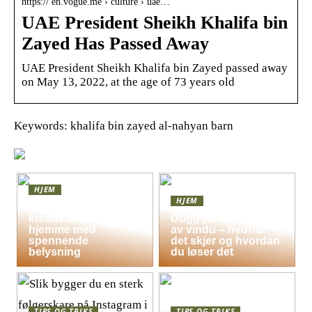
https:// en.vogue.me › culture › uae…
UAE President Sheikh Khalifa bin
Zayed Has Passed Away
UAE President Sheikh Khalifa bin Zayed passed away
on May 13, 2022, at the age of 73 years old
Keywords: khalifa bin zayed al-nahyan barn
HJEM
HJEM
Skap en leken og
kreativ atmosfære
Dugg på indersiden
hjemme med
av vindu – hvorfor
spennende
det skjer og hvordan
belysning
du løser det
TIPS OG TRIKS
TIPS OG TRIKS