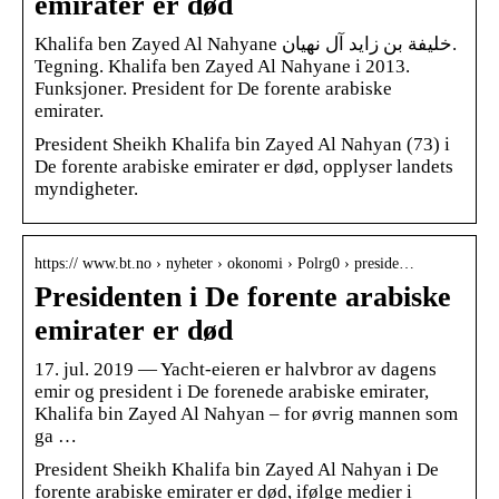
emirater er død
Khalifa ben Zayed Al Nahyane خليفة بن زايد آل نهيان.
Tegning. Khalifa ben Zayed Al Nahyane i 2013.
Funksjoner. President for De forente arabiske
emirater.
President Sheikh Khalifa bin Zayed Al Nahyan (73) i
De forente arabiske emirater er død, opplyser landets
myndigheter.
https:// www.bt.no › nyheter › okonomi › Polrg0 › preside…
Presidenten i De forente arabiske
emirater er død
17. jul. 2019 — Yacht-eieren er halvbror av dagens
emir og president i De forenede arabiske emirater,
Khalifa bin Zayed Al Nahyan – for øvrig mannen som
ga …
President Sheikh Khalifa bin Zayed Al Nahyan i De
forente arabiske emirater er død, ifølge medier i