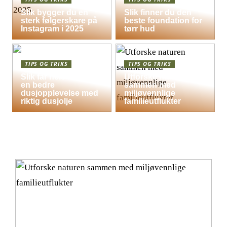
Slik bygger du en
Slik finner du den
sterk følgerskare på
beste foundation for
Instagram i 2025
tørr hud
TIPS OG TRIKS
TIPS OG TRIKS
Slik får hele familien
Utforske naturen
en bedre
sammen med
dusjopplevelse med
miljøvennlige
riktig dusjolje
familieutflukter