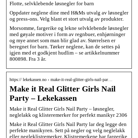
Flotte, selvklebende løsnegler for barn
Oppdater neglene dine med H&Ms utvalg av løsnegler
og press-ons. Velg blant et stort utvalg av produkter.
Morsomme, fargerike og lekne selvklebende løsnegler
med gøyale motiver i form av regnbuer, enhjørninger
og mye annet som man blir glad av. Størrelsen er
beregnet for barn. Tørker neglene, kan de settes på
igjen med et godkjent hudlim – se artikkelnummer
800898. Fra 3 år.
https:// lekekassen.no › make-it-real-glitter-girls-nail-par…
Make it Real Glitter Girls Nail
Party – Lekekassen
Make it Real Glitter Girls Nail Party – løsnegler,
neglelakk og klisteremerker for perfekt manikyr 2306
Make it Real Glitter Girls Nail Party lar deg legge den
perfekte manikyren. Sett på negler og velg neglelakk
eller negleklistremerker. Klistremerkene har fargerike