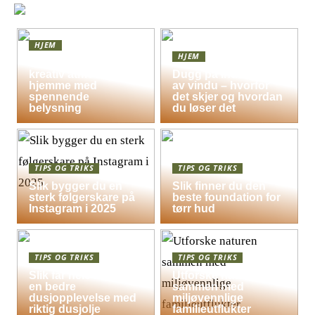
HJEM
HJEM
Skap en leken og
kreativ atmosfære
Dugg på indersiden
hjemme med
av vindu – hvorfor
spennende
det skjer og hvordan
belysning
du løser det
TIPS OG TRIKS
TIPS OG TRIKS
Slik bygger du en
Slik finner du den
sterk følgerskare på
beste foundation for
Instagram i 2025
tørr hud
TIPS OG TRIKS
TIPS OG TRIKS
Slik får hele familien
Utforske naturen
en bedre
sammen med
dusjopplevelse med
miljøvennlige
riktig dusjolje
familieutflukter