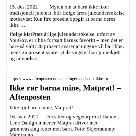
15. des. 2022 — – Myten om at barn ikke liker
tradisjonell julemat, blir ifølge årets juleundersøkelse
motbevist: Kun fire prosent oppgir at barna deres
ikke …
Ifølge MatPrats årlige juleundersøkelse, utført av
YouGov, er ribba fortsatt barnas favoritt – men det er
bare så vidt! 28 prosent svarer at ungene vil ha ribbe,
mens 26 prosent svarer at de yngste liker pinnekjøtt
og julepølse.
https:// www.aftenposten.no › meninger › debatt › ikke-ro…
Ikke rør barna mine, Matprat! –
Aftenposten
Ikke rør barna mine, Matprat!
16. mar. 2021 — Forfatter og vegetarprofil Hanne-
Lene Dahlgren mener Matprat driver med
grønnvasking rettet mot barn. Foto: Skjermdump:
Matprat.no.