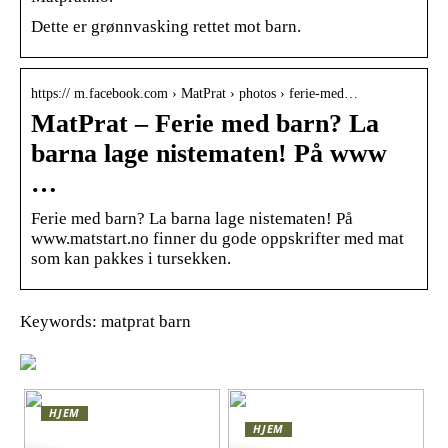
Dette er grønnvasking rettet mot barn.
https:// m.facebook.com › MatPrat › photos › ferie-med…
MatPrat – Ferie med barn? La
barna lage nistematen! På www
…
Ferie med barn? La barna lage nistematen! På
www.matstart.no finner du gode oppskrifter med mat
som kan pakkes i tursekken.
Keywords: matprat barn
HJEM
HJEM
Skap en leken og