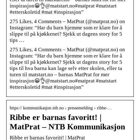
inspirasjon😀👌⁠⁠⁠⁠⁠⁠@matstart.no#matprat #matstart
#etterskoletid #mat #inspirasjon”
275 Likes, 4 Comments – MatPrat (@matprat.no) on
Instagram: “Har du barn hjemme som er klare for å
slippe til på kjøkkenet? Sjekk ut dagens story for 5
tips …
275 Likes, 4 Comments – MatPrat (@matprat.no) on
Instagram: “Har du barn hjemme som er klare for å
slippe til på kjøkkenet? Sjekk ut dagens story for 5
tips til hva barna kan lage selv etter skolen, eller ta
turen til matstart.no – barnas MatPrat for mer
inspirasjon😀👌⁠⁠⁠⁠⁠⁠@matstart.no#matprat #matstart
#etterskoletid #mat #inspirasjon”
https:// kommunikasjon.ntb.no › pressemelding › ribbe-…
Ribbe er barnas favoritt! |
MatPrat – NTB Kommunikasjon
Ribbe er barnas favoritt! | MatPrat