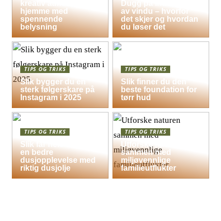
kreativ atmosfære
Dugg på indersiden
hjemme med
av vindu – hvorfor
spennende
det skjer og hvordan
belysning
du løser det
TIPS OG TRIKS
TIPS OG TRIKS
Slik bygger du en
Slik finner du den
sterk følgerskare på
beste foundation for
Instagram i 2025
tørr hud
TIPS OG TRIKS
TIPS OG TRIKS
Slik får hele familien
Utforske naturen
en bedre
sammen med
dusjopplevelse med
miljøvennlige
riktig dusjolje
familieutflukter