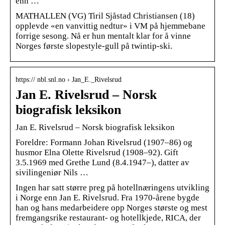
enn …
MATHALLEN (VG) Tiril Sjåstad Christiansen (18)
opplevde «en vanvittig nedtur» i VM på hjemmebane
forrige sesong. Nå er hun mentalt klar for å vinne
Norges første slopestyle-gull på twintip-ski.
https:// nbl.snl.no › Jan_E._Rivelsrud
Jan E. Rivelsrud – Norsk
biografisk leksikon
Jan E. Rivelsrud – Norsk biografisk leksikon
Foreldre: Formann Johan Rivelsrud (1907–86) og
husmor Elna Olette Rivelsrud (1908–92). Gift
3.5.1969 med Grethe Lund (8.4.1947–), datter av
sivilingeniør Nils …
Ingen har satt større preg på hotellnæringens utvikling
i Norge enn Jan E. Rivelsrud. Fra 1970-årene bygde
han og hans medarbeidere opp Norges største og mest
fremgangsrike restaurant- og hotellkjede, RICA, der