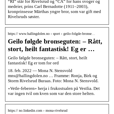
“RI” står for Rivelsrud og “CA” for hans svoger og
medeier, prins Carl Bernadotte (1911–2003),
kronprinsesse Märthas yngre bror, som var gift med
Rivelsruds søster.
https:// www.hallingdolen.no › sport › geilo-folgde-bronse…
Geilo følgde bronseguten: – Rått,
stort, heilt fantastisk! Eg er …
Geilo følgde bronseguten: – Rått, stort, heilt
fantastisk! Eg er tom for ord
18. feb. 2022 — Mona N. Stensvold
mns@hallingdolen.no … Framme: Ronja, Birk og
Storm Rivelsrud Buraas. Foto: Mona N. Stensvold.
«Vetle-feberen» herja i frukostsalen på Vestlia. Det
var ingen tvil om kven som var den store helten.
https:// no.linkedin.com › mona-rivelsrud