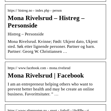
https:// histreg.no › index.php › person
Mona Rivelsrud – Histreg –
Personside
Histreg – Personside
Mona Rivelsrud. Kvinne; Født: Ukjent dato, Ukjent
sted. Søk etter lignende personer. Partner og barn.
Partner: Georg W. Christiansen …
https:// www.facebook.com › mona.rivelsrud
Mona Rivelsrud | Facebook
I am an entrepreneur helping others who want to
prevent better health and may be create an online
business. Favorittsitater. ” …
https:// www.aftenposten.no › sport › fotball › lAvRBe › ri…