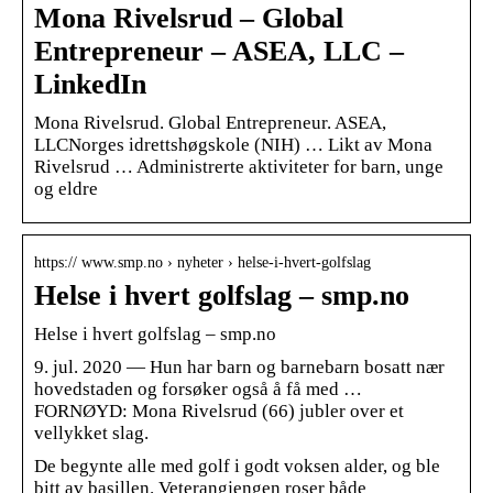
Mona Rivelsrud – Global
Entrepreneur – ASEA, LLC –
LinkedIn
Mona Rivelsrud. Global Entrepreneur. ASEA,
LLCNorges idrettshøgskole (NIH) … Likt av Mona
Rivelsrud … Administrerte aktiviteter for barn, unge
og eldre
https:// www.smp.no › nyheter › helse-i-hvert-golfslag
Helse i hvert golfslag – smp.no
Helse i hvert golfslag – smp.no
9. jul. 2020 — Hun har barn og barnebarn bosatt nær
hovedstaden og forsøker også å få med …
FORNØYD: Mona Rivelsrud (66) jubler over et
vellykket slag.
De begynte alle med golf i godt voksen alder, og ble
bitt av basillen. Veterangjengen roser både