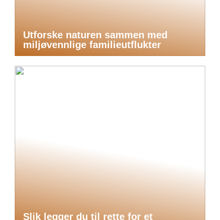
Utforske naturen sammen med
miljøvennlige familieutflukter
Slik legger du til rette for et