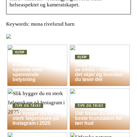
helseaspektet og kameratskapet.
Keywords: mona rivelsrud barn
HJEM
HJEM
Skap en leken og
kreativ atmosfære
Dugg på indersiden
hjemme med
av vindu – hvorfor
spennende
det skjer og hvordan
belysning
du løser det
TIPS OG TRIKS
TIPS OG TRIKS
Slik bygger du en
Slik finner du den
sterk følgerskare på
beste foundation for
Instagram i 2025
tørr hud