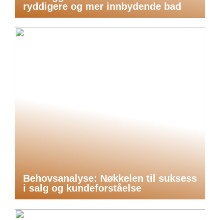
ryddigere og mer innbydende bad
Behovsanalyse: Nøkkelen til suksess
i salg og kundeforståelse