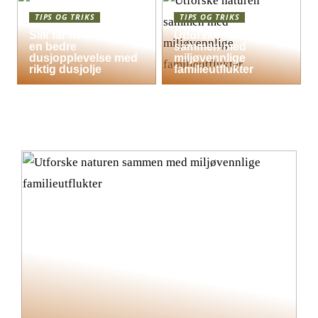
TIPS OG TRIKS
TIPS OG TRIKS
Slik får hele familien
Utforske naturen
en bedre
sammen med
dusjopplevelse med
miljøvennlige
riktig dusjolje
familieutflukter