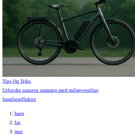
Tips Og Triks
Utforske naturen sammen med miljøvennlige
familieutflukter
barn
far
mor