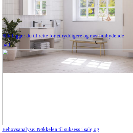
Slik legger du til rette for et ryddigere og mer innbydende
bad
Behovsanalyse: Nøkkelen til suksess i salg og