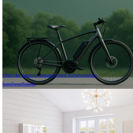
Utforske naturen sammen med miljøvennlige
familieutflukter