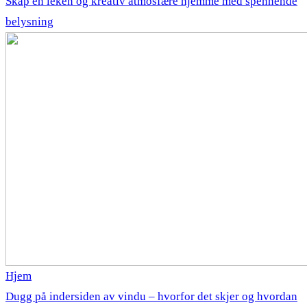
Skap en leken og kreativ atmosfære hjemme med spennende
belysning
Hjem
Dugg på indersiden av vindu – hvorfor det skjer og hvordan