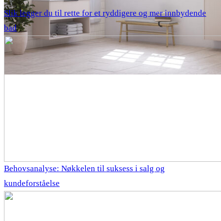
Slik legger du til rette for et ryddigere og mer innbydende
bad
Behovsanalyse: Nøkkelen til suksess i salg og
kundeforståelse