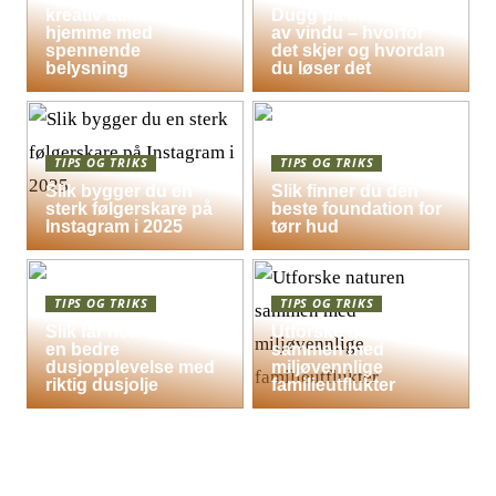
kreativ atmosfære
Dugg på indersiden
hjemme med
av vindu – hvorfor
spennende
det skjer og hvordan
belysning
du løser det
TIPS OG TRIKS
TIPS OG TRIKS
Slik bygger du en
Slik finner du den
sterk følgerskare på
beste foundation for
Instagram i 2025
tørr hud
TIPS OG TRIKS
TIPS OG TRIKS
Slik får hele familien
Utforske naturen
en bedre
sammen med
dusjopplevelse med
miljøvennlige
riktig dusjolje
familieutflukter