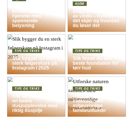
HJEM
Skap en leken og
kreativ atmosfære
Dugg på indersiden
hjemme med
av vindu – hvorfor
spennende
det skjer og hvordan
belysning
du løser det
TIPS OG TRIKS
TIPS OG TRIKS
Slik bygger du en
Slik finner du den
sterk følgerskare på
beste foundation for
Instagram i 2025
tørr hud
TIPS OG TRIKS
TIPS OG TRIKS
Slik får hele familien
Utforske naturen
en bedre
sammen med
dusjopplevelse med
miljøvennlige
riktig dusjolje
familieutflukter