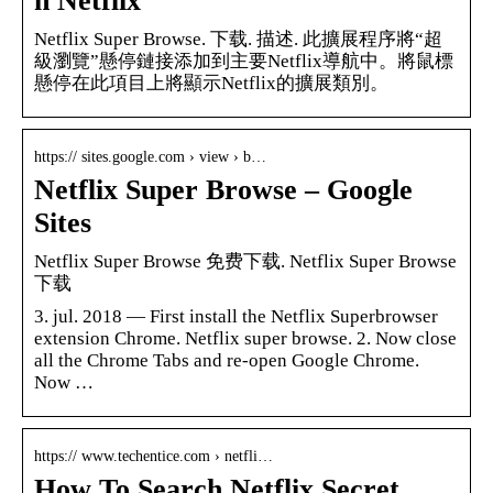
n Netflix
Netflix Super Browse. 下载. 描述. 此擴展程序將“超
級瀏覽”懸停鏈接添加到主要Netflix導航中。將鼠標
懸停在此項目上將顯示Netflix的擴展類別。
https:// sites.google.com › view › b…
Netflix Super Browse – Google
Sites
Netflix Super Browse 免费下载. Netflix Super Browse
下载
3. jul. 2018 — First install the Netflix Superbrowser
extension Chrome. Netflix super browse. 2. Now close
all the Chrome Tabs and re-open Google Chrome.
Now …
https:// www.techentice.com › netfli…
How To Search Netflix Secret