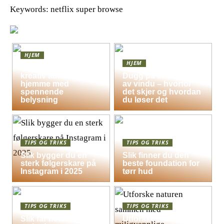
Keywords: netflix super browse
HJEM
HJEM
Skap en leken og
kreativ atmosfære
Dugg på indersiden
hjemme med
av vindu – hvorfor
spennende
det skjer og hvordan
belysning
du løser det
TIPS OG TRIKS
TIPS OG TRIKS
Slik bygger du en
Slik finner du den
sterk følgerskare på
beste foundation for
Instagram i 2025
tørr hud
TIPS OG TRIKS
TIPS OG TRIKS
Slik får hele familien
Utforske naturen