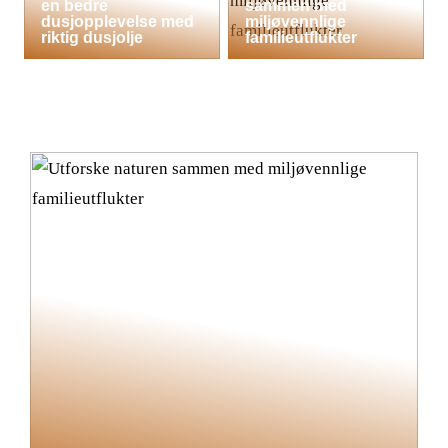
en bedre
sammen med
dusjopplevelse med
miljøvennlige
riktig dusjolje
familieutflukter