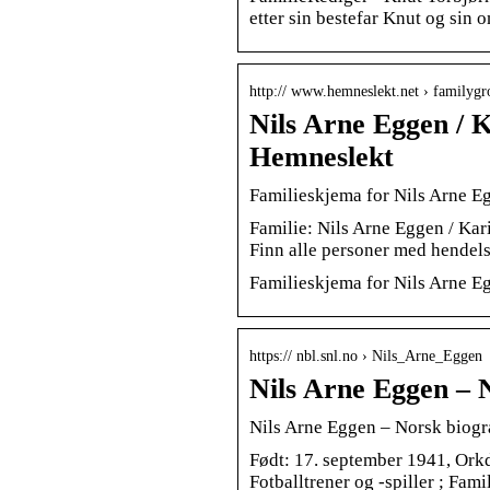
etter sin bestefar Knut og sin
http:// www.hemneslekt.net › familyg
Nils Arne Eggen / K
Hemneslekt
Familieskjema for Nils Arne E
Familie: Nils Arne Eggen / Kar
Finn alle personer med hendels
Familieskjema for Nils Arne E
https:// nbl.snl.no › Nils_Arne_Eggen
Nils Arne Eggen – N
Nils Arne Eggen – Norsk biogr
Født: 17. september 1941, Orkd
Fotballtrener og -spiller ; Fam