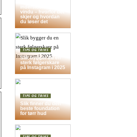
Dugg på
indersiden av
vindu – hvorfor det
skjer og hvordan
du løser det
TIPS OG TRIKS
Slik bygger du en
sterk følgerskare
på Instagram i 2025
TIPS OG TRIKS
Slik finner du den
beste foundation
for tørr hud
TIPS OG TRIKS