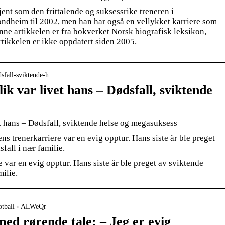
jent som den frittalende og suksessrike treneren i
ndheim til 2002, men han har også en vellykket karriere som
enne artikkelen er fra bokverket Norsk biografisk leksikon,
rtikkelen er ikke oppdatert siden 2005.
odsfall-sviktende-h…
ik var livet hans – Dødsfall, sviktende
et hans – Dødsfall, sviktende helse og megasuksess
s trenerkarriere var en evig opptur. Hans siste år ble preget
fall i nær familie.
 var en evig opptur. Hans siste år ble preget av sviktende
milie.
fotball › ALWeQr
ed rørende tale: – Jeg er evig