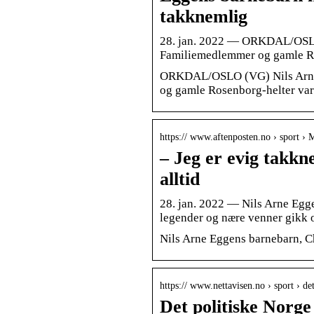
takknemlig
28. jan. 2022 — ORKDAL/OSLO 
Familiemedlemmer og gamle Ros
ORKDAL/OSLO (VG) Nils Arne 
og gamle Rosenborg-helter var 
https:// www.aftenposten.no › sport 
– Jeg er evig takkne
alltid
28. jan. 2022 — Nils Arne Egg
legender og nære venner gikk 
Nils Arne Eggens barnebarn, Ch
https:// www.nettavisen.no › sport › d
Det politiske Norge