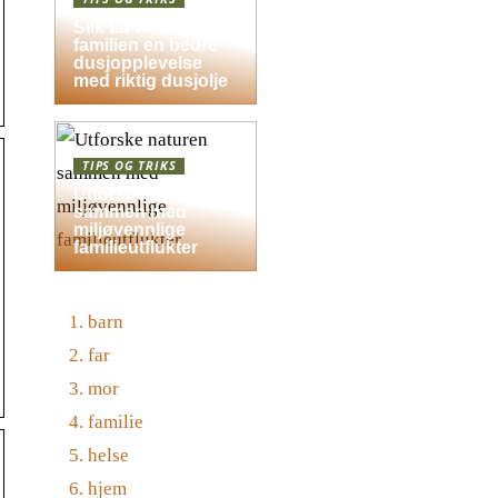
Slik får hele
familien en bedre
dusjopplevelse
med riktig dusjolje
TIPS OG TRIKS
Utforske naturen
sammen med
miljøvennlige
familieutflukter
barn
far
mor
familie
helse
hjem