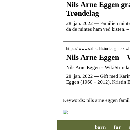
Nils Arne Eggen gr
Trøndelag
28. jan. 2022 — Familien minte
da de mintes ham ved kisten. – T
https:// www.strindahistorielag.no › wi
Nils Arne Eggen – W
Nils Arne Eggen – WikiStrinda
28. jan. 2022 — Gift med Karin
Eggen (1960 – 2012), Kristin
Keywords: nils arne eggen famil
barn
far