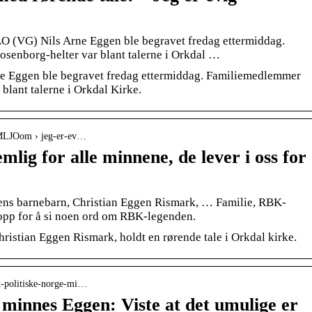
(VG) Nils Arne Eggen ble begravet fredag ettermiddag.
enborg-helter var blant talerne i Orkdal …
Eggen ble begravet fredag ettermiddag. Familiemedlemmer
blant talerne i Orkdal Kirke.
› MLJOom › jeg-er-ev…
mlig for alle minnene, de lever i oss for
ens barnebarn, Christian Eggen Rismark, … Familie, RBK-
opp for å si noen ord om RBK-legenden.
ristian Eggen Rismark, holdt en rørende tale i Orkdal kirke.
et-politiske-norge-mi…
 minnes Eggen: Viste at det umulige er