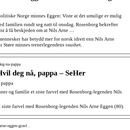
 politiske Norge minnes Eggen: Viste at det umulige er mulig
 familien rundt seg natt til onsdag. Rosenborg bekrefter
ist å få beskjeden om at Nils Arne …
 mennesker har betydd mer for norsk idrett enn Nils Arne
r Støre minnes trenerlegendens raushet.
-deg-na-pappa
Hvil deg nå, pappa – SeHer
, pappa
ner og familie et siste farvel med Rosenborg-legenden Nils
t siste farvel med Rosenborg-legenden Nils Arne Eggen (80).
s-arne-eggen-gravl…