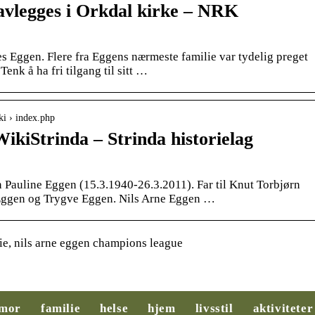
avlegges i Orkdal kirke – NRK
s Eggen. Flere fra Eggens nærmeste familie var tydelig preget
enk å ha fri tilgang til sitt …
ki › index.php
ikiStrinda – Strinda historielag
 Pauline Eggen (15.3.1940-26.3.2011). Far til Knut Torbjørn
 Eggen og Trygve Eggen. Nils Arne Eggen …
ie, nils arne eggen champions league
Slik legger du til
Behovsanalyse:
rette for et
Nøkkelen til
mor
familie
helse
hjem
livsstil
aktiviteter