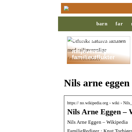
barn
far
Utforske naturen
sammen med
miljøvennlige
familieutflukter
Nils arne eggen 
https:// no.wikipedia.org › wiki › Ni
Nils Arne Eggen – 
Nils Arne Eggen – Wikipedia
FamilieRediger · Knut Torbjørn