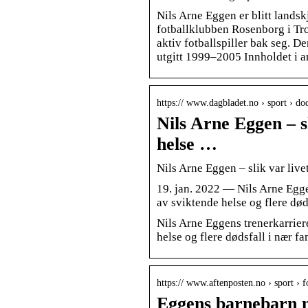
Nils Arne Eggen er blitt landsk
fotballklubben Rosenborg i Tro
aktiv fotballspiller bak seg. D
utgitt 1999–2005 Innholdet i a
https:// www.dagbladet.no › sport › d
Nils Arne Eggen – sl
helse …
Nils Arne Eggen – slik var liv
19. jan. 2022 — Nils Arne Eggen
av sviktende helse og flere døds
Nils Arne Eggens trenerkarriere
helse og flere dødsfall i nær fa
https:// www.aftenposten.no › sport › 
Eggens barnebarn m