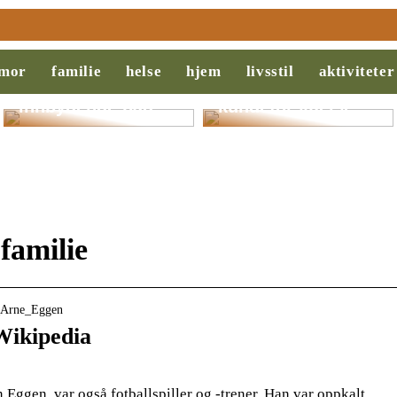
Slik legger du til
Behovsanalyse:
rette for et
Nøkkelen til
mor
familie
helse
hjem
livsstil
aktiviteter
ryddigere og mer
suksess i salg og
innbydende bad
kundeforståelse
familie
ls_Arne_Eggen
Wikipedia
 Eggen, var også fotballspiller og -trener. Han var oppkalt