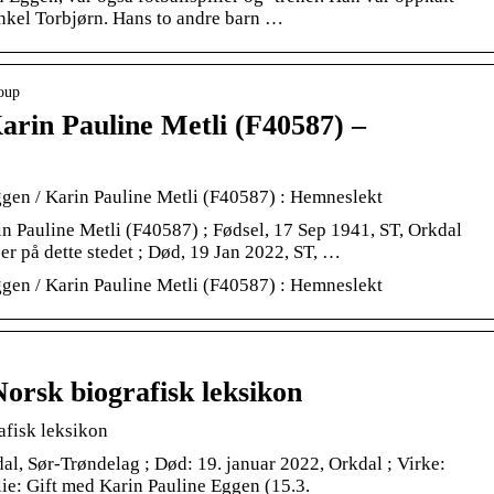
 onkel Torbjørn. Hans to andre barn …
roup
arin Pauline Metli (F40587) –
ggen / Karin Pauline Metli (F40587) : Hemneslekt
in Pauline Metli (F40587) ; Fødsel, 17 Sep 1941, ST, Orkdal
er på dette stedet ; Død, 19 Jan 2022, ST, …
ggen / Karin Pauline Metli (F40587) : Hemneslekt
orsk biografisk leksikon
afisk leksikon
al, Sør-Trøndelag ; Død: 19. januar 2022, Orkdal ; Virke:
ilie: Gift med Karin Pauline Eggen (15.3.