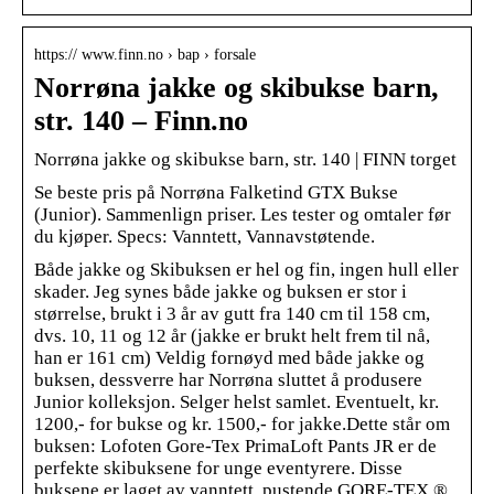
https:// www.finn.no › bap › forsale
Norrøna jakke og skibukse barn,
str. 140 – Finn.no
Norrøna jakke og skibukse barn, str. 140 | FINN torget
Se beste pris på Norrøna Falketind GTX Bukse
(Junior). Sammenlign priser. Les tester og omtaler før
du kjøper. Specs: Vanntett, Vannavstøtende.
Både jakke og Skibuksen er hel og fin, ingen hull eller
skader. Jeg synes både jakke og buksen er stor i
størrelse, brukt i 3 år av gutt fra 140 cm til 158 cm,
dvs. 10, 11 og 12 år (jakke er brukt helt frem til nå,
han er 161 cm) Veldig fornøyd med både jakke og
buksen, dessverre har Norrøna sluttet å produsere
Junior kolleksjon. Selger helst samlet. Eventuelt, kr.
1200,- for bukse og kr. 1500,- for jakke.Dette står om
buksen: Lofoten Gore-Tex PrimaLoft Pants JR er de
perfekte skibuksene for unge eventyrere. Disse
buksene er laget av vanntett, pustende GORE-TEX ®