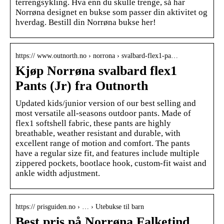
terrengsykling. Hva enn du skulle trenge, så har
Norrøna designet en bukse som passer din aktivitet og
hverdag. Bestill din Norrøna bukse her!
https:// www.outnorth.no › norrona › svalbard-flex1-pa…
Kjøp Norrøna svalbard flex1
Pants (Jr) fra Outnorth
Updated kids/junior version of our best selling and
most versatile all-seasons outdoor pants. Made of
flex1 softshell fabric, these pants are highly
breathable, weather resistant and durable, with
excellent range of motion and comfort. The pants
have a regular size fit, and features include multiple
zippered pockets, bootlace hook, custom-fit waist and
ankle width adjustment.
https:// prisguiden.no › … › Utebukse til barn
Best pris på Norrøna Falketind