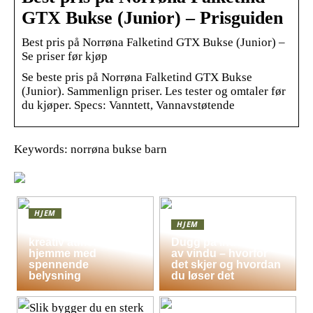
GTX Bukse (Junior) – Prisguiden
Best pris på Norrøna Falketind GTX Bukse (Junior) –
Se priser før kjøp
Se beste pris på Norrøna Falketind GTX Bukse
(Junior). Sammenlign priser. Les tester og omtaler før
du kjøper. Specs: Vanntett, Vannavstøtende
Keywords: norrøna bukse barn
HJEM
HJEM
Skap en leken og
kreativ atmosfære
Dugg på indersiden
hjemme med
av vindu – hvorfor
spennende
det skjer og hvordan
belysning
du løser det