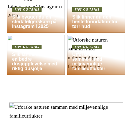
TIPS OG TRIKS
TIPS OG TRIKS
Slik bygger du en
Slik finner du den
sterk følgerskare på
beste foundation for
Instagram i 2025
tørr hud
TIPS OG TRIKS
TIPS OG TRIKS
Slik får hele familien
Utforske naturen
en bedre
sammen med
dusjopplevelse med
miljøvennlige
riktig dusjolje
familieutflukter