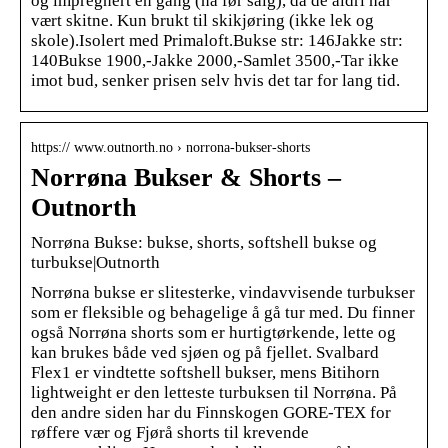
og impregnert en gang (nå før salg), da de aldri har
vært skitne. Kun brukt til skikjøring (ikke lek og
skole).Isolert med Primaloft.Bukse str: 146Jakke str:
140Bukse 1900,-Jakke 2000,-Samlet 3500,-Tar ikke
imot bud, senker prisen selv hvis det tar for lang tid.
https:// www.outnorth.no › norrona-bukser-shorts
Norrøna Bukser & Shorts –
Outnorth
Norrøna Bukse: bukse, shorts, softshell bukse og
turbukse|Outnorth
Norrøna bukse er slitesterke, vindavvisende turbukser
som er fleksible og behagelige å gå tur med. Du finner
også Norrøna shorts som er hurtigtørkende, lette og
kan brukes både ved sjøen og på fjellet. Svalbard
Flex1 er vindtette softshell bukser, mens Bitihorn
lightweight er den letteste turbuksen til Norrøna. På
den andre siden har du Finnskogen GORE-TEX for
røffere vær og Fjørå shorts til krevende