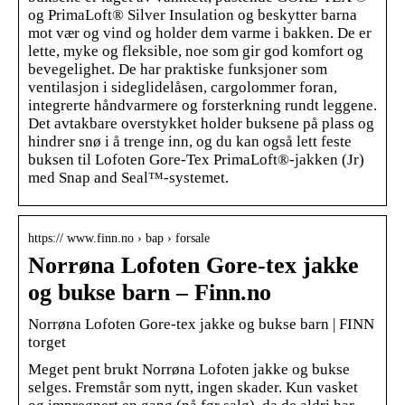
og PrimaLoft® Silver Insulation og beskytter barna
mot vær og vind og holder dem varme i bakken. De er
lette, myke og fleksible, noe som gir god komfort og
bevegelighet. De har praktiske funksjoner som
ventilasjon i sideglidelåsen, cargolommer foran,
integrerte håndvarmere og forsterkning rundt leggene.
Det avtakbare overstykket holder buksene på plass og
hindrer snø i å trenge inn, og du kan også lett feste
buksen til Lofoten Gore-Tex PrimaLoft®-jakken (Jr)
med Snap and Seal™-systemet.
https:// www.finn.no › bap › forsale
Norrøna Lofoten Gore-tex jakke
og bukse barn – Finn.no
Norrøna Lofoten Gore-tex jakke og bukse barn | FINN
torget
Meget pent brukt Norrøna Lofoten jakke og bukse
selges. Fremstår som nytt, ingen skader. Kun vasket