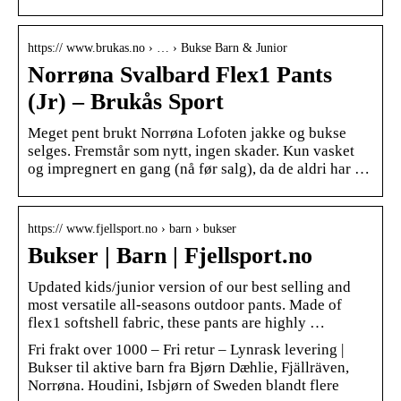
https:// www.brukas.no › … › Bukse Barn & Junior
Norrøna Svalbard Flex1 Pants
(Jr) – Brukås Sport
Meget pent brukt Norrøna Lofoten jakke og bukse
selges. Fremstår som nytt, ingen skader. Kun vasket
og impregnert en gang (nå før salg), da de aldri har …
https:// www.fjellsport.no › barn › bukser
Bukser | Barn | Fjellsport.no
Updated kids/junior version of our best selling and
most versatile all-seasons outdoor pants. Made of
flex1 softshell fabric, these pants are highly …
Fri frakt over 1000 – Fri retur – Lynrask levering |
Bukser til aktive barn fra Bjørn Dæhlie, Fjällräven,
Norrøna. Houdini, Isbjørn of Sweden blandt flere