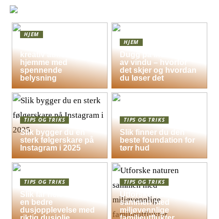
HJEM
HJEM
Skap en leken og
kreativ atmosfære
Dugg på indersiden
hjemme med
av vindu – hvorfor
spennende
det skjer og hvordan
belysning
du løser det
TIPS OG TRIKS
TIPS OG TRIKS
Slik bygger du en
Slik finner du den
sterk følgerskare på
beste foundation for
Instagram i 2025
tørr hud
TIPS OG TRIKS
TIPS OG TRIKS
Slik får hele familien
Utforske naturen
en bedre
sammen med
dusjopplevelse med
miljøvennlige
riktig dusjolje
familieutflukter