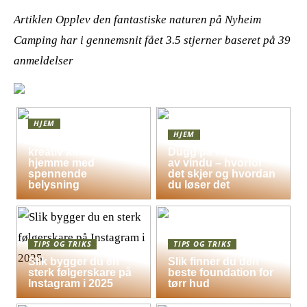
Artiklen Opplev den fantastiske naturen på Nyheim
Camping har i gennemsnit fået
3.5
stjerner baseret på
39
anmeldelser
HJEM
HJEM
Skap en leken og
kreativ atmosfære
Dugg på indersiden
hjemme med
av vindu – hvorfor
spennende
det skjer og hvordan
belysning
du løser det
TIPS OG TRIKS
TIPS OG TRIKS
Slik bygger du en
Slik finner du den
sterk følgerskare på
beste foundation for
Instagram i 2025
tørr hud