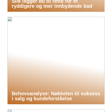
Slik legger du til rette for et
ryddigere og mer innbydende bad
Behovsanalyse: Nøkkelen til suksess
i salg og kundeforståelse