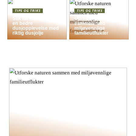
TIPS OG TRIKS
TIPS OG TRIKS
Slik får hele familien
Utforske naturen
en bedre
sammen med
dusjopplevelse med
miljøvennlige
riktig dusjolje
familieutflukter